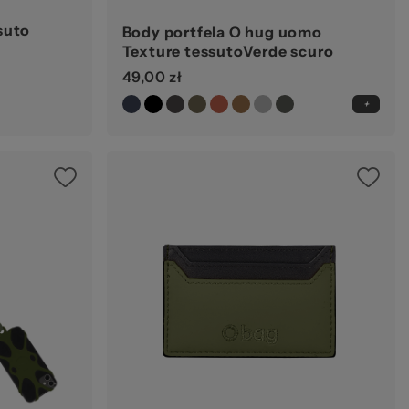
ssuto
Body portfela O hug uomo
Texture tessutoVerde scuro
49,00 zł