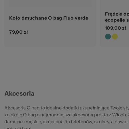
Frędzle o
Koło dmuchane O bag Fluo verde
ecopelle 
109,00 zł
79,00 zł
Akcesoria
Akcesoria O bag to idealne dodatki uzupełniające Twoje st
kolekcję O bag o najmodniejsze akcesoria prosto z Włoch. Z
damskie i męskie, akcesoria do telefonów, okulary, a nawet 
look z O bag!