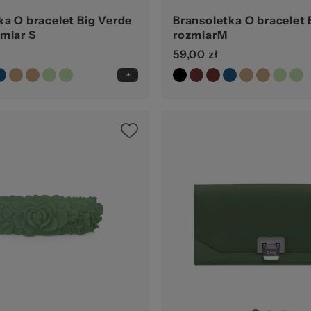
ka O bracelet Big Verde
Bransoletka O bracelet
miar S
rozmiarM
59,00 zł