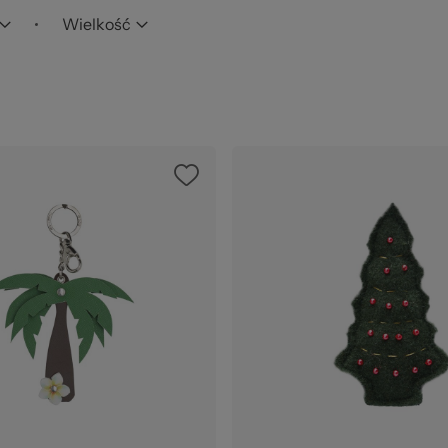
str
Wielkość
zel