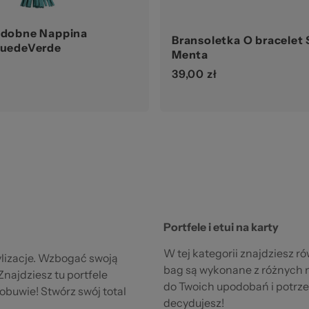
zdobne Nappina
Bransoletka O bracelet 
suedeVerde
Menta
39,00 zł
Portfele
i
etui na karty
W tej kategorii znajdziesz r
ylizacje. Wzbogać swoją
bag są wykonane z różnych 
najdziesz tu portfele
do Twoich upodobań i potrzeb
obuwie! Stwórz swój total
decydujesz!