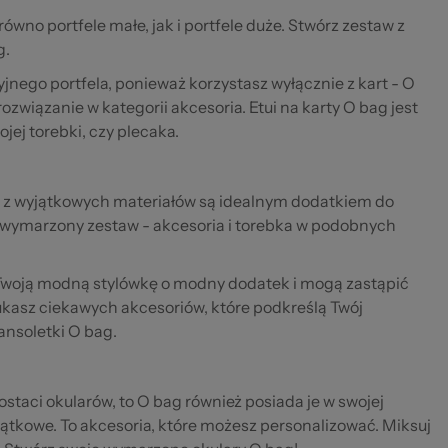
równo portfele małe, jak i portfele duże. Stwórz zestaw z
g.
cyjnego portfela, ponieważ korzystasz wyłącznie z kart - O
związanie w kategorii akcesoria. Etui na karty O bag jest
ojej torebki, czy plecaka.
 z wyjątkowych materiałów są idealnym dodatkiem do
ój wymarzony zestaw - akcesoria i torebka w podobnych
 Twoją modną stylówkę o modny dodatek i mogą zastąpić
szukasz ciekawych akcesoriów, które podkreślą Twój
ansoletki O bag.
ostaci okularów, to O bag również posiada je w swojej
jątkowe. To akcesoria, które możesz personalizować. Miksuj