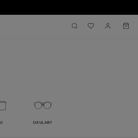
6 O
UI
OKULARY