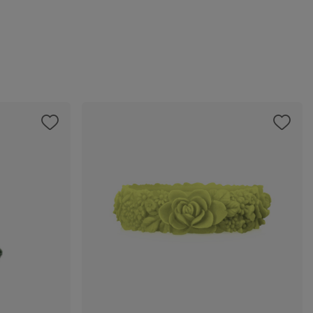
ze
kie