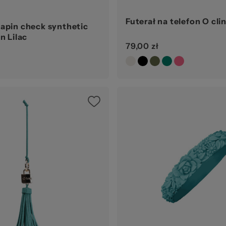
Futerał na telefon O clin
apin check synthetic
n Lilac
79,00 zł