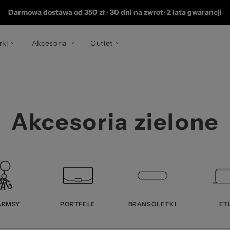
202
Darmowa dostawa od 350 zł
•
30 dni na zwrot
•
2 lata gwarancji
rki
Akcesoria
Outlet
Akcesoria zielone
ARMSY
PORTFELE
BRANSOLETKI
ET