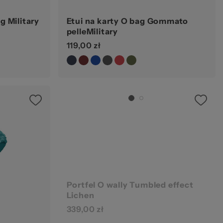
g Military
Etui na karty O bag Gommato
pelleMilitary
119,00 zł
Portfel O wally Tumbled effect
Lichen
339,00 zł