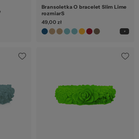
Bransoletka O bracelet Slim Lime
e
rozmiarS
49,00 zł