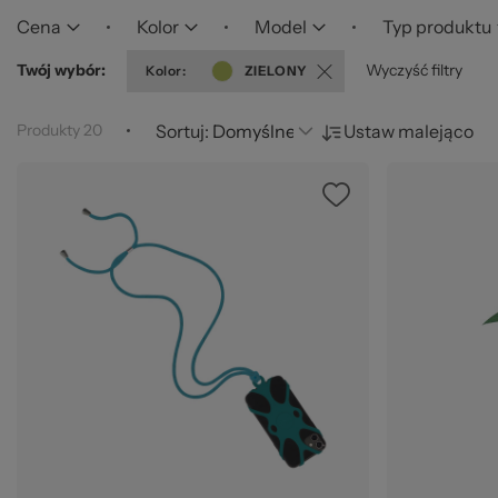
za
Cena
Kolor
Model
Typ produktu
Twój wybór
Wyczyść filtry
Kolor
ZIELONY
Produkty
20
Sortuj:
Ustaw malejąco
Ws