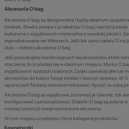
Akcesoria O bag
Akcesoria O bag są designerskie i będą idealnym uzupełnie
torebek. Stwórz zestaw z produktów O bag i wyróżnij swoje 
wykonane z wyjątkowych materiałów o wysokiej jakości. Zo
wyprodukowane we Włoszech. Jeśli tak samo zależy Ci na ja
stylu - wybierz akcesoria O bag.
Jeśli poszukujesz wyróżniających się akcesoriów, które z
otoczenia, to znalazłaś się w idealnym miejscu. Marka O ba
wyjątkowych wzorach i kolorach. Dzięki szerokiej ofercie
akcesoriów do koloru Twojej torebki i tworzyć zestawy. W
ograniczeń! Możesz dowolnie miksować i łączyć ze sobą p
Akcesoria O bag są wyjątkowe, ponieważ je również, tak s
konfigurować i personalizować. Dodatki O bag są jedyne w
możesz stworzyć swoje wymarzone akcesoria.
W tym miejscu znajdziesz różne kategorie produktów.
Kosmetyczki