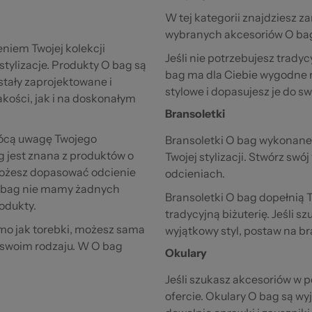
W tej kategorii znajdziesz za
wybranych akcesoriów O ba
niem Twojej kolekcji
Jeśli nie potrzebujesz trady
stylizacje. Produkty O bag są
bag ma dla Ciebie wygodne ro
stały zaprojektowane i
stylowe i dopasujesz je do sw
kości, jak i na doskonałym
Bransoletki
wrócą uwagę Twojego
Bransoletki O bag wykonane
g jest znana z produktów o
Twojej stylizacji. Stwórz sw
 możesz dopasować odcienie
odcieniach.
 O bag nie mamy żadnych
Bransoletki O bag dopełnią
rodukty.
tradycyjną biżuterię. Jeśli 
amo jak torebki, możesz sama
wyjątkowy styl, postaw na br
 swoim rodzaju. W O bag
Okulary
Jeśli szukasz akcesoriów w p
ofercie. Okulary O bag są wy