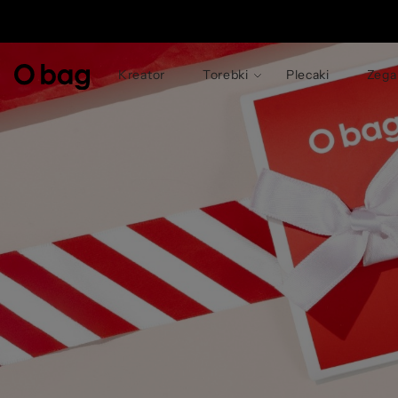
© 
Kreator
Torebki
Plecaki
Zega