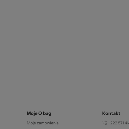
202
zel
Moje O bag
Kontakt
Moje zamówienia
222 571 41