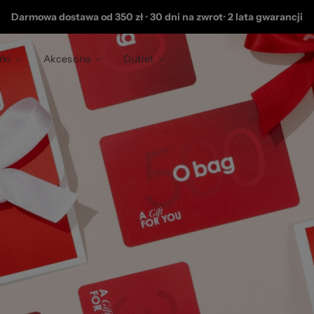
202
Darmowa dostawa od 350 zł
•
30 dni na zwrot
•
2 lata gwarancji
rki
Akcesoria
Outlet