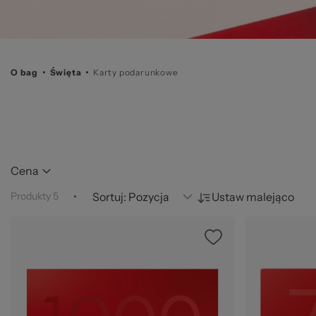
Ws
O bag
Święta
Karty podarunkowe
pr
Cena
Produkty
5
Sortuj:
Ustaw malejąco