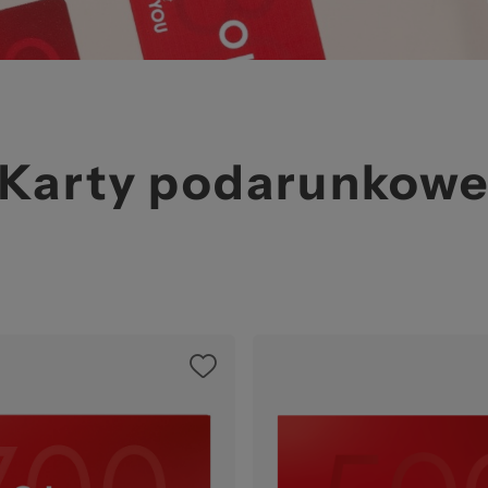
zel
Karty podarunkow
awa