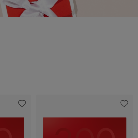
kie
e