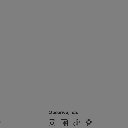
6 O
kie
Obserwuj nas
4