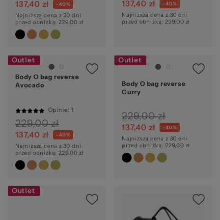
137,40 zł
137,40 zł
-40%
-40%
Najniższa cena z 30 dni
Najniższa cena z 30 dni
przed obniżką: 229,00 zł
przed obniżką: 229,00 zł
Outlet
Outlet
Body O bag reverse
Ocena:
Body O bag reverse
Avocado
Curry
Opinie
: 1
229,00 zł
100%
229,00 zł
137,40 zł
-40%
137,40 zł
-40%
Najniższa cena z 30 dni
przed obniżką: 229,00 zł
Najniższa cena z 30 dni
przed obniżką: 229,00 zł
Outlet