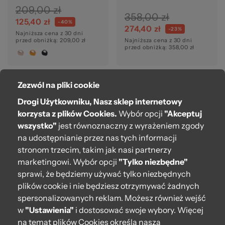
209,00 zł
358,00 zł
125,40 zł
-40%
274,40 zł
-23%
Najniższa cena z 30 dni
przed obniżką: 209,00 zł
Najniższa cena z 30 dni
przed obniżką: 358,00 zł
Zezwól na pliki cookie
Drogi Użytkowniku, Nasz sklep internetowy
korzysta z plików Cookies.
Wybór opcji
"Akceptuj
wszystko"
jest równoznaczny z wyrażeniem zgody
na udostępnianie przez nas tych informacji
stronom trzecim, takim jak nasi partnerzy
marketingowi. Wybór opcji
"Tylko niezbędne"
sprawi, że będziemy używać tylko niezbędnych
Body O bag Oblo Nero
Torebka O bag knots 3D
effect SatinSangria
plików cookie i nie będziesz otrzymywać żadnych
spersonalizowanych reklam. Możesz również wejść
209,00 zł
499,00 zł
w
"Ustawienia"
i dostosować swoje wybory. Więcej
125,40 zł
299,40 zł
-40%
-40%
na temat plików Cookies określa nasza