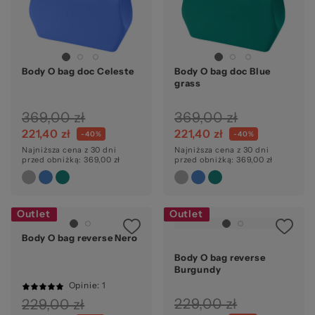
Body O bag doc Celeste
Body O bag doc Blue
grass
369,00 zł
369,00 zł
221,40 zł
221,40 zł
-40%
-40%
Najniższa cena z 30 dni
Najniższa cena z 30 dni
przed obniżką: 369,00 zł
przed obniżką: 369,00 zł
Outlet
Outlet
Body O bag reverse Nero
Ocena:
Body O bag reverse
Burgundy
Opinie
: 1
100%
229,00 zł
229,00 zł