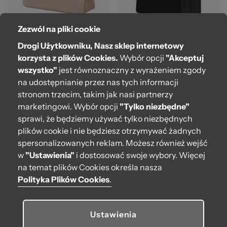
Zezwól na pliki cookie
Body O bag square Nero
Body O bag soft maxi
Drogi Użytkowniku, Nasz sklep internetowy
Cipria metal
korzysta z plików Cookies.
Wybór opcji
"Akceptuj
Opinie
: 1
wszystko"
jest równoznaczny z wyrażeniem zgody
459,00 zł
100%
209,00 zł
na udostępnianie przez nas tych informacji
275,40 zł
-40%
125,40 zł
-40%
stronom trzecim, takim jak nasi partnerzy
Najniższa cena z 30 dni
Najniższa cena z 30 dni
przed obniżką: 459,00 zł
marketingowi. Wybór opcji
"Tylko niezbędne"
przed obniżką: 209,00 zł
sprawi, że będziemy używać tylko niezbędnych
plików cookie i nie będziesz otrzymywać żadnych
spersonalizowanych reklam. Możesz również wejść
Outlet
w
"Ustawienia"
i dostosować swoje wybory. Więcej
na temat plików Cookies określa nasza
Polityka Plików Cookies
.
Ustawienia