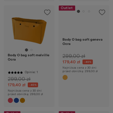
Outlet
Ocena:
Body O bag soft geneva
Ocra
299,00 zł
Body O bag soft melville
Ocra
179,40 zł
-40%
Najniższa cena z 30 dni
przed obniżką: 299,00 zł
Opinie
: 1
100%
299,00 zł
179,40 zł
-40%
Najniższa cena z 30 dni
przed obniżką: 299,00 zł