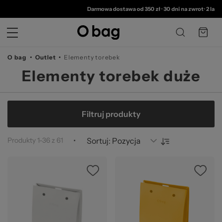
© 
Darmowa dostawa od 350 zł
•
30 dni na zwrot
•
2 lata gwara
O bag
Outlet
Elementy torebek
Elementy torebek duże
Filtruj produkty
Produkty
1
-
36
z
61
Sortuj: