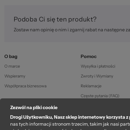
za
Podoba Ci się ten produkt?
Zostaw nam opinię o nim i zgarnij rabat na następne z
O bag
Pomoc
O marce
Wysyłka i płatności
©
Wspieramy
Zwroty i Wymiany
Współpraca biznesowa
Reklamacje
Częste pytania (FAQ)
Gwarancja
Zezwól na pliki cookie
Regulamin
Drogi Użytkowniku, Nasz sklep internetowy korzysta z 
nas tych informacji stronom trzecim, takim jak nasi pa
Polityka prywatności