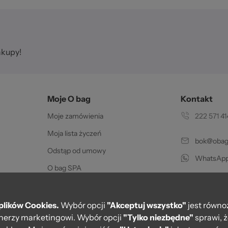
str
akupy!
Moje O bag
Kontakt
Moje zamówienia
222 571 41
 2
Moja lista życzeń
bok@obags
Odstąp od umowy
WhatsApp
O bag SPA
Pon.-pt. w go
Certyfikat oryginalności
Karty podarunkowe
plików Cookies.
Wybór opcji
"Akceptuj wszystko"
jest równo
rtnerzy marketingowi. Wybór opcji
"Tylko niezbędne"
sprawi, 
PayPo - Zapłać za 30 dni