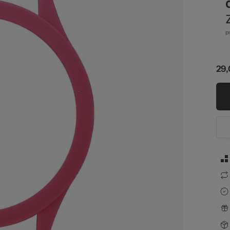
g.
29,
zel