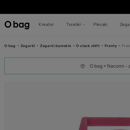
©
Kreator
Torebki
Plecaki
Zega
O bag
Zegarki
Zegarki damskie
O clock shift
Fronty
Fron
O bag × Nacomi – 