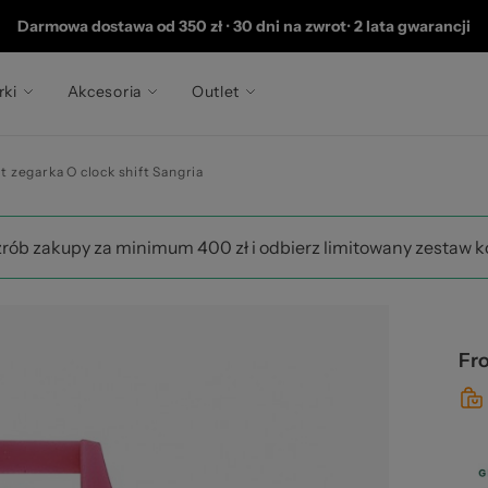
 2
Darmowa dostawa od 350 zł
•
30 dni na zwrot
•
2 lata gwarancji
rki
Akcesoria
Outlet
t zegarka O clock shift Sangria
zrób zakupy za minimum 400 zł i odbierz limitowany zestaw 
Fro