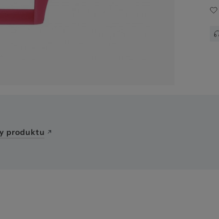
awa
y produktu