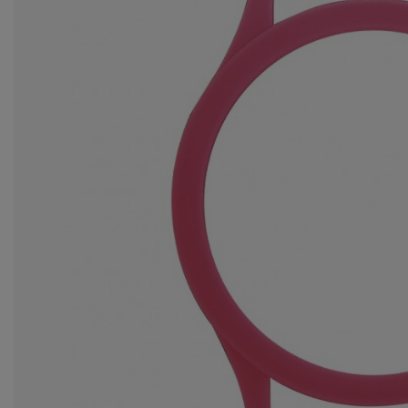
ba
Ws