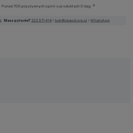
Ponad 700 pozytywnych opinii o produktach O bag
Masz pytanie?
222 571 414
/
bok@obagstore.pl
/
WhatsApp