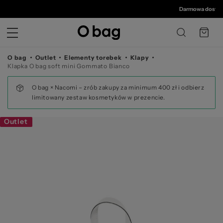
© 
Darmowa dostawa 
O bag
Outlet
Elementy torebek
Klapy
Klapka O bag soft mini Gommato Bianco
O bag × Nacomi – zrób zakupy za minimum 400 zł i odbierz
limitowany zestaw kosmetyków w prezencie.
Outlet