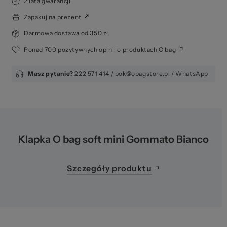
Ws
2 lata gwarancji
Zapakuj na prezent
Darmowa dostawa od 350 zł
Ponad 700 pozytywnych opinii o produktach O bag
Masz pytanie?
222 571 414
/
bok@obagstore.pl
/
WhatsApp
za
Klapka O bag soft mini Gommato Bianco
Szczegóły produktu