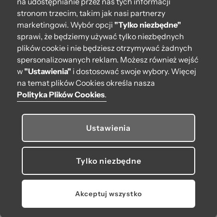
na udostępnianie przez nas tych informacji
stronom trzecim, takim jak nasi partnerzy
Kontakt
marketingowi. Wybór opcji
"Tylko niezbędne"
222 571 414
sprawi, że będziemy używać tylko niezbędnych
plików cookie i nie będziesz otrzymywać żadnych
bok@obagstore.pl
spersonalizowanych reklam. Możesz również wejść
WhatsApp O bag Polska
w
"Ustawienia"
i dostosować swoje wybory. Więcej
Pon.-pt. w godz 08:00 - 16:00
na temat plików Cookies określa nasza
Polityka Plików Cookies
.
Obserwuj nas
Ustawienia
Tylko niezbędne
© 2026 O bag. Wszelkie prawa zastrzeżone.
U nas płacisz, jak lubisz:
Akceptuj wszystko