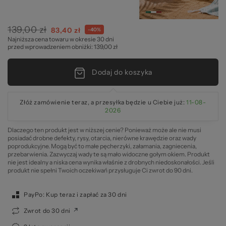
2
139,00 zł
Cena
83,40 zł
-40%
Najniższa cena towaru w okresie 30 dni
specjalna
przed wprowadzeniem obniżki: 139,00 zł
Dodaj do koszyka
Złóż zamówienie teraz, a przesyłka będzie u Ciebie już:
11-08-
2026
Dlaczego ten produkt jest w niższej cenie? Ponieważ może ale nie musi
posiadać drobne defekty, rysy, otarcia, nierówne krawędzie oraz wady
poprodukcyjne. Mogą być to małe pęcherzyki, załamania, zagniecenia,
przebarwienia. Zazwyczaj wady te są mało widoczne gołym okiem. Produkt
nie jest idealny a niska cena wynika właśnie z drobnych niedoskonałości. Jeśli
produkt nie spełni Twoich oczekiwań przysługuje Ci zwrot do 90 dni.
PayPo: Kup teraz i zapłać za 30 dni
Zwrot do 30 dni