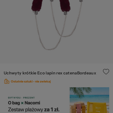
za
pr
Uchwyty krótkie Eco lapin rex catenaBordeaux
Ostatnie sztuki -
nie zwlekaj