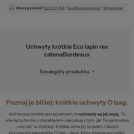
Masz pytanie?
222 571 414
/
bok@obagstore.pl
/
WhatsApp
Uchwyty krótkie Eco lapin rex
catenaBordeaux
Szczegóły produktu
Poznaj je bliżej: krótkie uchwyty O bag.
Jeśli korpus torebki jest jej sercem, to
uchwyty są jej szyją
. To
one łączą formę z charakterem i decydują o tym, jak Twoja torebka
„nosi się” w stylizacji. Krótkie uchwyty to jeden z dwóch
kluczowych elementów O bag – detal, który zmienia wszystko.