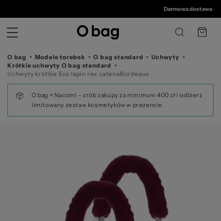
© 
Darmowa dostawa od 350 z
O bag
Modele torebek
O bag standard
Uchwyty
Krótkie uchwyty O bag standard
Uchwyty krótkie Eco lapin rex catenaBordeaux
O bag × Nacomi – zrób zakupy za minimum 400 zł i odbierz
limitowany zestaw kosmetyków w prezencie.