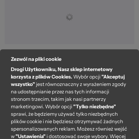
Zezwól na pliki cookie
O bag
Drogi Użytkowniku, Nasz sklep internetowy
Pomoc
korzysta z plików Cookies.
Wybór opcji
"Akceptuj
wszystko"
jest równoznaczny z wyrażeniem zgody
Moje O bag
na udostępnianie przez nas tych informacji
stronom trzecim, takim jak nasi partnerzy
Kontakt
marketingowi. Wybór opcji
"Tylko niezbędne"
222 571 414
sprawi, że będziemy używać tylko niezbędnych
plików cookie i nie będziesz otrzymywać żadnych
bok@obagstore.pl
spersonalizowanych reklam. Możesz również wejść
WhatsApp O bag Polska
w
"Ustawienia"
i dostosować swoje wybory. Więcej