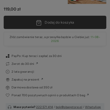
119,00 zł
Dodaj do koszyka
Złóż zamówienie teraz, a przesyłka będzie u Ciebie już:
11-08-
2026
PayPo: Kup teraz i zapłać za 30 dni
Zwrot do 30 dni
2 lata gwarancji
Zapakuj na prezent
Darmowa dostawa od 350 zł
Ponad 700 pozytywnych opinii o produktach O bag
Masz pytanie?
222 571 414
/
bok@obagstore.pl
/
WhatsApp