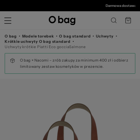
© 
Darmowa dostawa od 350 
O bag
Modele torebek
O bag standard
Uchwyty
Krótkie uchwyty O bag standard
Uchwyty krótkie Piatti Eco gocciaSalmone
O bag × Nacomi – zrób zakupy za minimum 400 zł i odbierz
limitowany zestaw kosmetyków w prezencie.