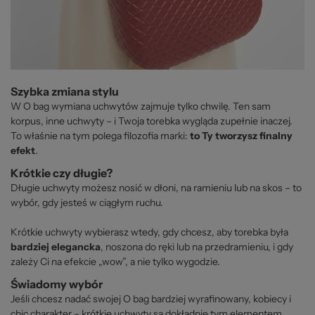
Szybka zmiana stylu
W O bag wymiana uchwytów zajmuje tylko chwilę. Ten sam
korpus, inne uchwyty – i Twoja torebka wygląda zupełnie inaczej.
To właśnie na tym polega filozofia marki:
to Ty tworzysz finalny
efekt
.
Krótkie czy długie?
Długie uchwyty możesz nosić w dłoni, na ramieniu lub na skos – to
wybór, gdy jesteś w ciągłym ruchu.
Krótkie uchwyty wybierasz wtedy, gdy chcesz, aby torebka była
bardziej elegancka
, noszona do ręki lub na przedramieniu, i gdy
zależy Ci na efekcie „wow”, a nie tylko wygodzie.
Świadomy wybór
Jeśli chcesz nadać swojej O bag bardziej wyrafinowany, kobiecy i
chic charakter – krótkie uchwyty są dokładnie tym elementem,