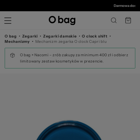
© 
Darmowa dostawa
O bag
Zegarki
Zegarki damskie
O clock shift
Mechanizmy
Mechanizm zegarka O clock Capri blu
O bag × Nacomi – zrób zakupy za minimum 400 zł i odbierz
limitowany zestaw kosmetyków w prezencie.