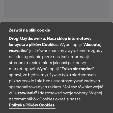
Zezwól na pliki cookie
O bag
Drogi Użytkowniku, Nasz sklep internetowy
Pomoc
korzysta z plików Cookies.
Wybór opcji
"Akceptuj
wszystko"
jest równoznaczny z wyrażeniem zgody
Moje O bag
na udostępnianie przez nas tych informacji
stronom trzecim, takim jak nasi partnerzy
Kontakt
marketingowi. Wybór opcji
"Tylko niezbędne"
222 571 414
sprawi, że będziemy używać tylko niezbędnych
plików cookie i nie będziesz otrzymywać żadnych
bok@obagstore.pl
spersonalizowanych reklam. Możesz również wejść
WhatsApp O bag Polska
w
"Ustawienia"
i dostosować swoje wybory. Więcej
Pon.-pt. w godz 08:00 - 16:00
na temat plików Cookies określa nasza
Polityka Plików Cookies
.
Obserwuj nas