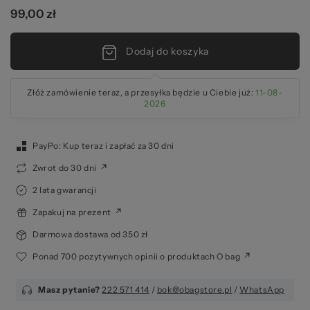
99,00 zł
20
Dodaj do koszyka
Złóż zamówienie teraz, a przesyłka będzie u Ciebie już:
11-08-
2026
PayPo: Kup teraz i zapłać za 30 dni
Zwrot do 30 dni
2 lata gwarancji
Zapakuj na prezent
Darmowa dostawa od 350 zł
Ponad 700 pozytywnych opinii o produktach O bag
Masz pytanie?
222 571 414
/
bok@obagstore.pl
/
WhatsApp