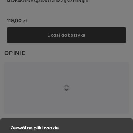
Mechanizm zegarka O clock great Grigio
119,00 zł
Dodaj do koszyka
OPINIE
Zezwól na pliki cookie
O bag