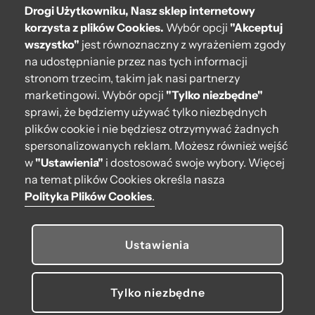
Drogi Użytkowniku, Nasz sklep internetowy
Pomoc
korzysta z plików Cookies.
Wybór opcji
"Akceptuj
wszystko"
jest równoznaczny z wyrażeniem zgody
Moje O bag
na udostępnianie przez nas tych informacji
stronom trzecim, takim jak nasi partnerzy
Kontakt
marketingowi. Wybór opcji
"Tylko niezbędne"
222 571 414
sprawi, że będziemy używać tylko niezbędnych
plików cookie i nie będziesz otrzymywać żadnych
bok@obagstore.pl
spersonalizowanych reklam. Możesz również wejść
WhatsApp O bag Polska
w
"Ustawienia"
i dostosować swoje wybory. Więcej
Pon.-pt. w godz 08:00 - 16:00
na temat plików Cookies określa nasza
Polityka Plików Cookies
.
Obserwuj nas
Ustawienia
Tylko niezbędne
© 2026 O bag. Wszelkie prawa zastrzeżone.