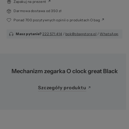
pr
Zapakuj na prezent
Darmowa dostawa od 350 zł
Ponad 700 pozytywnych opinii o produktach O bag
Masz pytanie?
222 571 414
/
bok@obagstore.pl
/
WhatsApp
Mechanizm zegarka O clock great Black
Szczegóły produktu