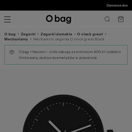
©
Darmowa dostawa 
O bag
Zegarki
Zegarki damskie
O clock great
Mechanizmy
Mechanizm zegarka O clock great Black
O bag × Nacomi – zrób zakupy za minimum 400 zł i odbierz
limitowany zestaw kosmetyków w prezencie.