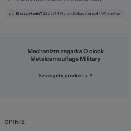
Ws
Masz pytanie?
222 571 414
/
bok@obagstore.pl
/
WhatsApp
Mechanizm zegarka O clock
Metalcamouflage Military
za
Szczegóły produktu
OPINIE