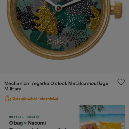
Ws
za
Mechanizm zegarka O clock Metalcamouflage
Military
Ostatnie sztuki -
nie zwlekaj