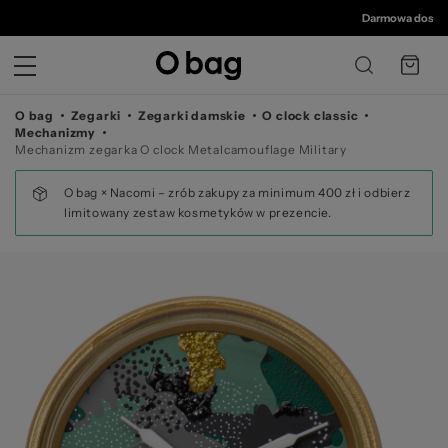
© 
Darmowa dostawa 
O bag
Zegarki
Zegarki damskie
O clock classic
Mechanizmy
Mechanizm zegarka O clock Metalcamouflage Military
O bag × Nacomi – zrób zakupy za minimum 400 zł i odbierz
limitowany zestaw kosmetyków w prezencie.