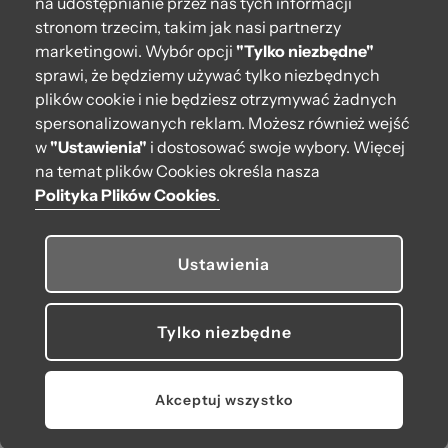
na udostępnianie przez nas tych informacji
687,00 zł
stronom trzecim, takim jak nasi partnerzy
marketingowi. Wybór opcji
"Tylko niezbędne"
sprawi, że będziemy używać tylko niezbędnych
plików cookie i nie będziesz otrzymywać żadnych
spersonalizowanych reklam. Możesz również wejść
w
"Ustawienia"
i dostosować swoje wybory. Więcej
na temat plików Cookies określa nasza
Polityka Plików Cookies
.
Ustawienia
Torebka O bag Mini Nero
Torebka O bag Mini Nero
707,00 zł
637,00 zł
Tylko niezbędne
Akceptuj wszystko