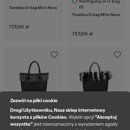
Konfiguruj w O bag
ID
Torebka O bag Mini Nero
Torebka O bag Mini Nero
717,00 zł
757,00 zł
Zezwól na pliki cookie
Konfiguruj w O bag
Drogi Użytkowniku, Nasz sklep internetowy
ID
Torebka O bag Mini Nero
korzysta z plików Cookies.
Wybór opcji
"Akceptuj
Torebka O bag Mini Nero
wszystko"
jest równoznaczny z wyrażeniem zgody
647,00 zł