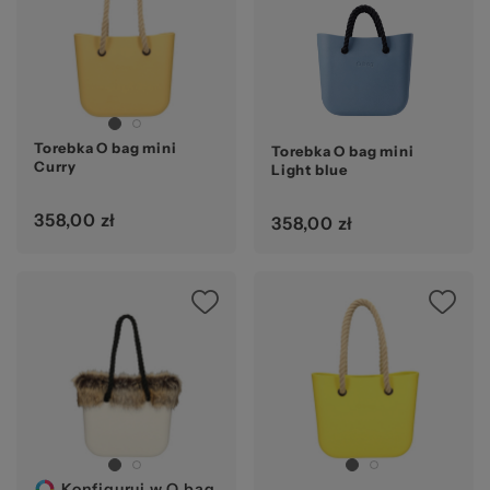
pr
Torebka O bag mini
Torebka O bag mini
Curry
Light blue
O 
358,00 zł
358,00 zł
Konfiguruj w O bag