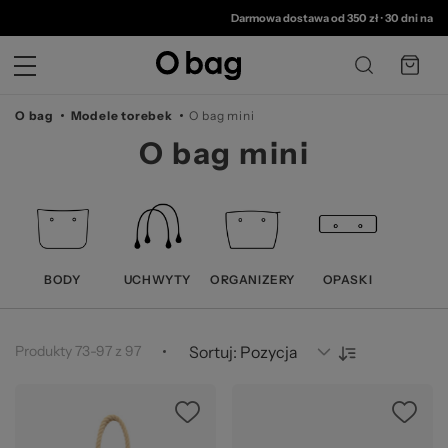
© 
Darmowa dostawa od 350 zł
•
30 dni na zwro
O bag
Modele torebek
O bag mini
O bag mini
BODY
UCHWYTY
ORGANIZERY
OPASKI
Produkty
73
-
97
z
97
Sortuj: