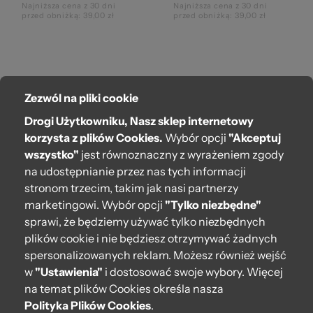
©
Najniższa cena z 30 dni
Najniższa cena z 30 dni
przed obniżką: 39,00 zł
przed obniżką: 39,00 zł
Zezwól na pliki cookie
O bag
Drogi Użytkowniku, Nasz sklep internetowy
Pomoc
korzysta z plików Cookies.
Wybór opcji
"Akceptuj
wszystko"
jest równoznaczny z wyrażeniem zgody
Moje O bag
na udostępnianie przez nas tych informacji
ba
stronom trzecim, takim jak nasi partnerzy
Kontakt
marketingowi. Wybór opcji
"Tylko niezbędne"
222 571 414
sprawi, że będziemy używać tylko niezbędnych
plików cookie i nie będziesz otrzymywać żadnych
bok@obagstore.pl
spersonalizowanych reklam. Możesz również wejść
WhatsApp O bag Polska
w
"Ustawienia"
i dostosować swoje wybory. Więcej
Pon.-pt. w godz 08:00 - 16:00
na temat plików Cookies określa nasza
Polityka Plików Cookies
.