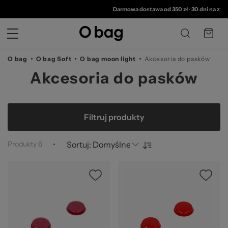
©
Darmowa dostawa od 350 zł
•
30 dni na zwro
O bag
O bag Soft
O bag moon light
Akcesoria do pasków
Akcesoria do pasków
Filtruj produkty
Produkty
6
Sortuj: