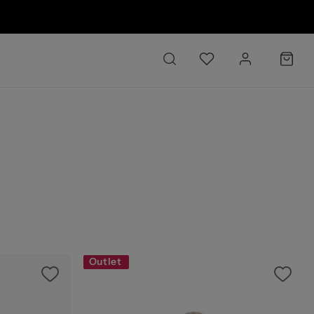
26
Outlet