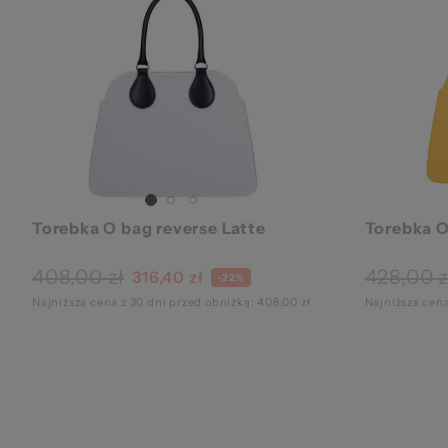
pr
Torebka O bag reverse Latte
Torebka O
408,00 zł
428,00 z
316,40 zł
-22%
Najniższa cena z 30 dni przed obniżką: 408,00 zł
Najniższa cena