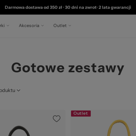
20
Darmowa dostawa od 350 zł
•
30 dni na zwrot
•
2 lata gwarancji
rki
Akcesoria
Outlet
Gotowe zestawy
roduktu
Outlet