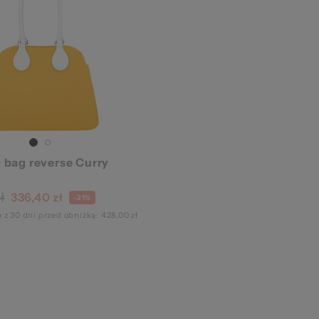
awa
 bag reverse Curry
ł
336,40 zł
-21%
 z 30 dni przed obniżką: 428,00 zł