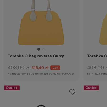
ba
Ws
Torebka O bag reverse Curry
Torebka O
408,00 zł
408,00 z
316,40 zł
-22%
Najniższa cena z 30 dni przed obniżką: 408,00 zł
Najniższa cena
Outlet
Outlet