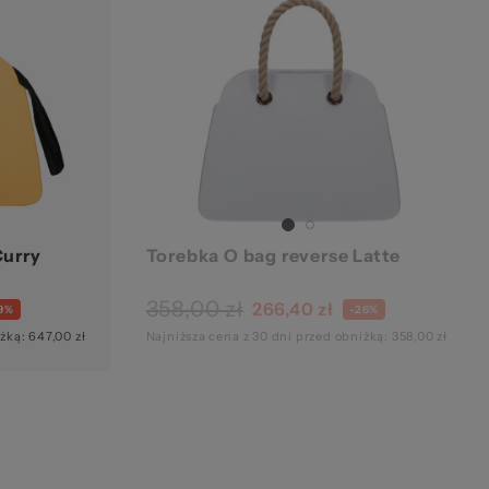
kie
Curry
Torebka O bag reverse Latte
358,00 zł
266,40 zł
9%
-26%
żką: 647,00 zł
Najniższa cena z 30 dni przed obniżką: 358,00 zł