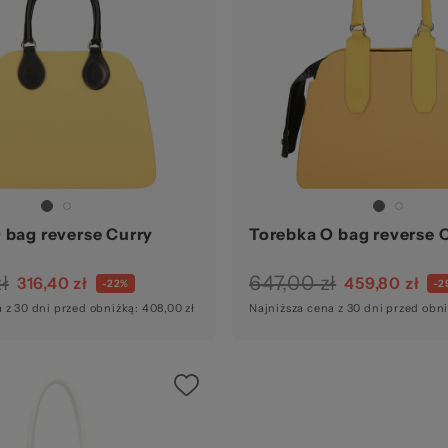
g.
zel
 bag reverse Curry
Torebka O bag reverse 
ł
647,00 zł
316,40 zł
459,80 zł
-22%
-2
 z 30 dni przed obniżką: 408,00 zł
Najniższa cena z 30 dni przed obni