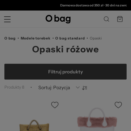
© 
Darmowa dostawa od 350 zł
•
30 dni na zwrot
•
2
O bag
Modele torebek
O bag standard
Opaski
Opaski różowe
Filtruj produkty
Produkty
8
Sortuj: