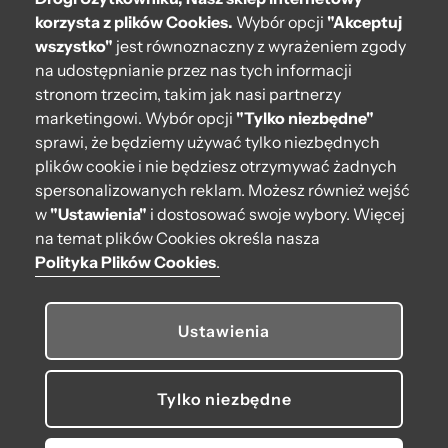
Pomoc
korzysta z plików Cookies.
Wybór opcji
"Akceptuj
wszystko"
jest równoznaczny z wyrażeniem zgody
Moje O bag
na udostępnianie przez nas tych informacji
stronom trzecim, takim jak nasi partnerzy
Kontakt
marketingowi. Wybór opcji
"Tylko niezbędne"
222 571 414
sprawi, że będziemy używać tylko niezbędnych
plików cookie i nie będziesz otrzymywać żadnych
bok@obagstore.pl
spersonalizowanych reklam. Możesz również wejść
WhatsApp O bag Polska
w
"Ustawienia"
i dostosować swoje wybory. Więcej
Pon.-pt. w godz 08:00 - 16:00
na temat plików Cookies określa nasza
Polityka Plików Cookies
.
Obserwuj nas
Ustawienia
Tylko niezbędne
© 2026 O bag. Wszelkie prawa zastrzeżone.
U nas płacisz, jak lubisz: