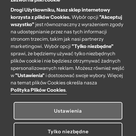
O bag
Drogi Użytkowniku, Nasz sklep internetowy
Pomoc
pr
korzysta z plików Cookies.
Wybór opcji
"Akceptuj
wszystko"
jest równoznaczny z wyrażeniem zgody
Moje O bag
na udostępnianie przez nas tych informacji
stronom trzecim, takim jak nasi partnerzy
Kontakt
marketingowi. Wybór opcji
"Tylko niezbędne"
222 571 414
sprawi, że będziemy używać tylko niezbędnych
plików cookie i nie będziesz otrzymywać żadnych
bok@obagstore.pl
spersonalizowanych reklam. Możesz również wejść
WhatsApp O bag Polska
w
"Ustawienia"
i dostosować swoje wybory. Więcej
Pon.-pt. w godz 08:00 - 16:00
na temat plików Cookies określa nasza
Polityka Plików Cookies
.
Obserwuj nas
Ustawienia
Tylko niezbędne
© 2026 O bag. Wszelkie prawa zastrzeżone.