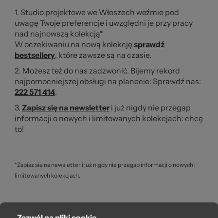
ba
1. Studio projektowe we Włoszech weźmie pod
uwagę Twoje preferencje i uwzględni je przy pracy
nad najnowszą kolekcją*
W oczekiwaniu na nową kolekcję
sprawdź
bestsellery
, które zawsze są na czasie.
2. Możesz też do nas zadzwonić. Bijemy rekord
najpomocniejszej obsługi na planecie: Sprawdź nas:
Ws
222 571 414
.
3.
Zapisz się na newsletter
i już nigdy nie przegap
informacji o nowych i limitowanych kolekcjach: chcę
to!
*Zapisz się na newsletter i już nigdy nie przegap informacji o nowych i
limitowanych kolekcjach.
Zezwól na pliki cookie