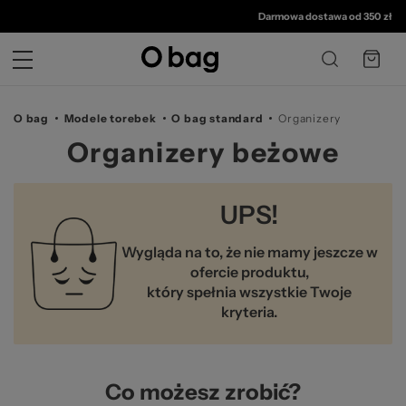
© 
Darmowa dostawa od 350 zł
•
30
O bag
Modele torebek
O bag standard
Organizery
Organizery beżowe
UPS!
Wygląda na to, że nie mamy jeszcze w
ofercie produktu,
który spełnia wszystkie Twoje
kryteria.
Co możesz zrobić?