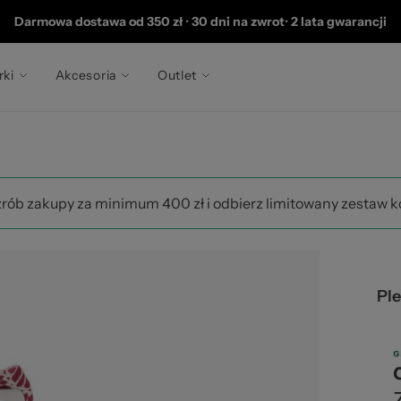
 2
Darmowa dostawa od 350 zł
•
30 dni na zwrot
•
2 lata gwarancji
rki
Akcesoria
Outlet
zrób zakupy za minimum 400 zł i odbierz limitowany zestaw 
Ple