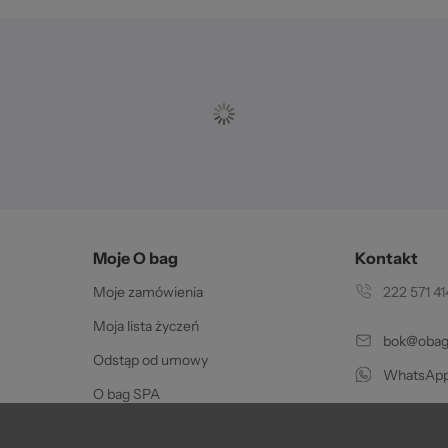
str
 2
Moje O bag
Kontakt
Moje zamówienia
222 571 41
Moja lista życzeń
bok@obags
Odstąp od umowy
WhatsApp
O bag SPA
Pon.-pt. w go
Certyfikat oryginalności