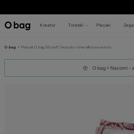
©
Kreator
Torebki
Plecaki
Zega
O bag
Plecak O bag 50 soft Tessuto rivieraRosso avorio
O bag × Nacomi – 