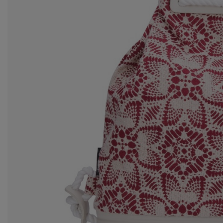
ba
Ws