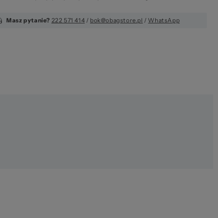
Masz pytanie?
222 571 414
/
bok@obagstore.pl
/
WhatsApp