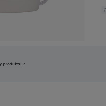
awa
y produktu