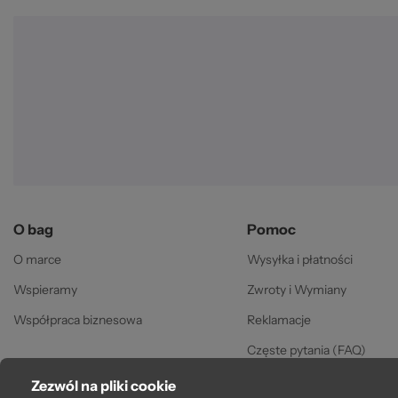
za
©
O bag
Pomoc
O marce
Wysyłka i płatności
Wspieramy
Zwroty i Wymiany
Współpraca biznesowa
Reklamacje
Częste pytania (FAQ)
Gwarancja
Zezwól na pliki cookie