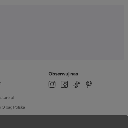
zeż
02
Obserwuj nas
4
tore.pl
 O bag Polska
dz 08:00 - 16:00