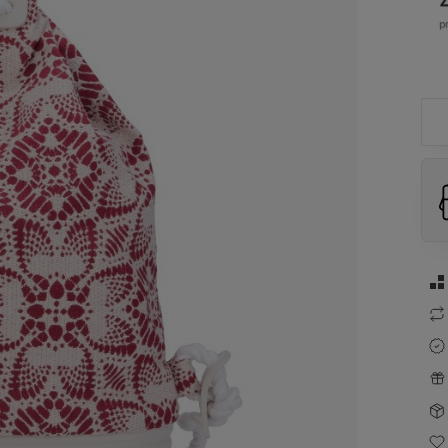
g.
zel