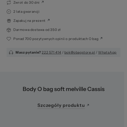
pr
Zwrot do 30 dni
2 lata gwarancji
Zapakuj na prezent
Darmowa dostawa od 350 zł
Ponad 700 pozytywnych opinii o produktach O bag
Masz pytanie?
222 571 414
/
bok@obagstore.pl
/
WhatsApp
Body O bag soft melville Cassis
Szczegóły produktu