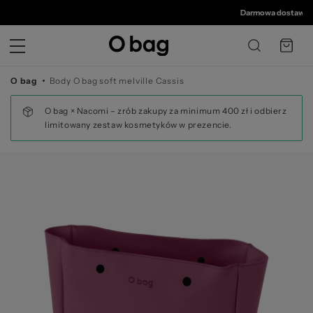
©
Darmowa dostawa od 
O bag
Body O bag soft melville Cassis
O bag × Nacomi – zrób zakupy za minimum 400 zł i odbierz
limitowany zestaw kosmetyków w prezencie.