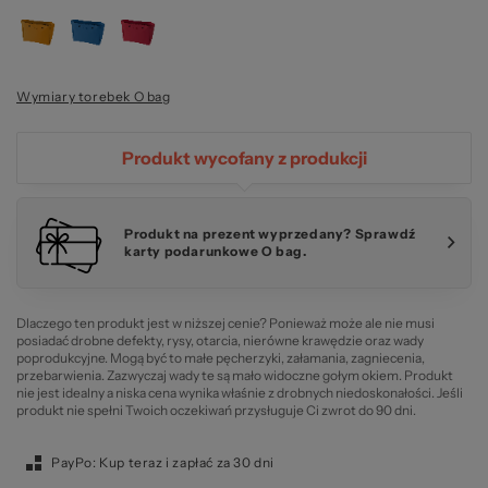
O 
Wymiary torebek O bag
Produkt wycofany z produkcji
Produkt na prezent wyprzedany? Sprawdź
karty podarunkowe O bag.
Dlaczego ten produkt jest w niższej cenie? Ponieważ może ale nie musi
posiadać drobne defekty, rysy, otarcia, nierówne krawędzie oraz wady
poprodukcyjne. Mogą być to małe pęcherzyki, załamania, zagniecenia,
przebarwienia. Zazwyczaj wady te są mało widoczne gołym okiem. Produkt
nie jest idealny a niska cena wynika właśnie z drobnych niedoskonałości. Jeśli
produkt nie spełni Twoich oczekiwań przysługuje Ci zwrot do 90 dni.
PayPo: Kup teraz i zapłać za 30 dni