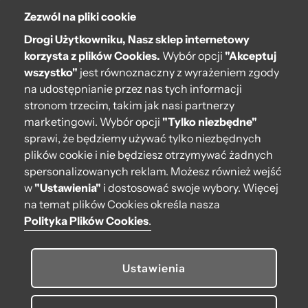
Zezwól na pliki cookie
O bag
Drogi Użytkowniku, Nasz sklep internetowy
Pomoc
korzysta z plików Cookies.
Wybór opcji
"Akceptuj
wszystko"
jest równoznaczny z wyrażeniem zgody
Moje O bag
na udostępnianie przez nas tych informacji
stronom trzecim, takim jak nasi partnerzy
Kontakt
marketingowi. Wybór opcji
"Tylko niezbędne"
222 571 414
sprawi, że będziemy używać tylko niezbędnych
plików cookie i nie będziesz otrzymywać żadnych
bok@obagstore.pl
spersonalizowanych reklam. Możesz również wejść
WhatsApp O bag Polska
w
"Ustawienia"
i dostosować swoje wybory. Więcej
Pon.-pt. w godz 08:00 - 16:00
na temat plików Cookies określa nasza
Polityka Plików Cookies
.
Obserwuj nas
Ustawienia