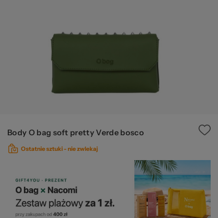
W
za
Body O bag soft pretty Verde bosco
Ostatnie sztuki -
nie zwlekaj