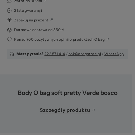
za
Zwrot do 30 dni
2 lata gwarancji
Zapakuj na prezent
Darmowa dostawa od 350 zł
Ponad 700 pozytywnych opinii o produktach O bag
Masz pytanie?
222 571 414
/
bok@obagstore.pl
/
WhatsApp
Body O bag soft pretty Verde bosco
Szczegóły produktu