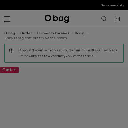
©
Darmowa dostawa o
O bag
Outlet
Elementy torebek
Body
Body O bag soft pretty Verde bosco
O bag × Nacomi – zrób zakupy za minimum 400 zł i odbierz
limitowany zestaw kosmetyków w prezencie.
Outlet