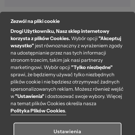
Zezwól na pliki cookie
O bag
Drogi Użytkowniku, Nasz sklep internetowy
Pomoc
korzysta z plików Cookies.
Wybór opcji
"Akceptuj
wszystko"
jest równoznaczny z wyrażeniem zgody
Moje O bag
na udostępnianie przez nas tych informacji
stronom trzecim, takim jak nasi partnerzy
Kontakt
marketingowi. Wybór opcji
"Tylko niezbędne"
222 571 414
sprawi, że będziemy używać tylko niezbędnych
plików cookie i nie będziesz otrzymywać żadnych
bok@obagstore.pl
spersonalizowanych reklam. Możesz również wejść
WhatsApp O bag Polska
w
"Ustawienia"
i dostosować swoje wybory. Więcej
Pon.-pt. w godz 08:00 - 16:00
na temat plików Cookies określa nasza
Polityka Plików Cookies
.
Obserwuj nas
Ustawienia