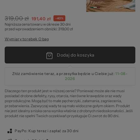
ba
319,00 zł
Cena
191,40 zł
-40%
Najniższa cena towaru w okresie 30 dni
specjalna
przed wprowadzeniem obniżki: 319,00 zł
Wymiary torebek O bag
Dodaj do koszyka
Złóż zamówienie teraz, a przesyłka będzie u Ciebie już:
11-08-
2026
Dlaczego ten produkt jest w niższej cenie? Ponieważ może ale nie musi
posiadać drobne defekty, rysy, otarcia, nierówne krawędzie oraz wady
poprodukcyjne. Mogą być to małe pęcherzyki, załamania, zagniecenia,
przebarwienia. Zazwyczaj wady te są mało widoczne gołym okiem. Produkt
nie jest idealny a niska cena wynika właśnie z drobnych niedoskonałości. Jeśli
produkt nie spełni Twoich oczekiwań przysługuje Ci zwrot do 90 dni.
PayPo: Kup teraz i zapłać za 30 dni