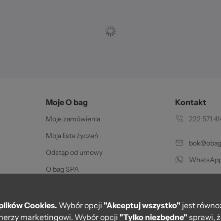
Moje O bag
Kontakt
Moje zamówienia
222 571 41
Moja lista życzeń
bok@obags
Odstąp od umowy
WhatsApp
O bag SPA
Pon.-pt. w go
Certyfikat oryginalności
Karty podarunkowe
plików Cookies.
Wybór opcji
"Akceptuj wszystko"
jest równo
rtnerzy marketingowi. Wybór opcji
"Tylko niezbędne"
sprawi, 
PayPo - Zapłać za 30 dni