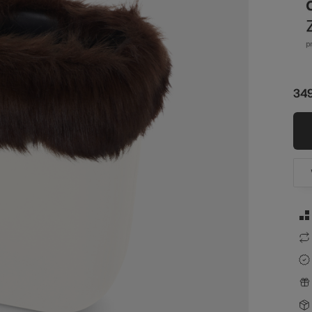
sz
349
str