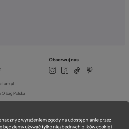
Obserwuj nas
4
tore.pl
 O bag Polska
dz 08:00 - 16:00
znaczny z wyrażeniem zgody na udostępnianie przez
że będziemy używać tylko niezbędnych plików cookie i