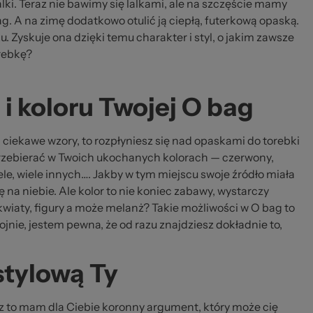
zeż
lki. Teraz nie bawimy się lalkami, ale na szczęście mamy
g. A na zimę dodatkowo otulić ją ciepłą, futerkową opaską.
u. Zyskuje ona dzięki temu charakter i styl, o jakim zawsze
orebkę?
i koloru Twojej O bag
r i ciekawe wzory, to rozpłyniesz się nad opaskami do torebki
zebierać w Twoich ukochanych kolorach — czerwony,
 wiele, wiele innych…. Jakby w tym miejscu swoje źródło miała
ę na niebie. Ale kolor to nie koniec zabawy, wystarczy
 kwiaty, figury a może melanż? Takie możliwości w O bag to
nie, jestem pewna, że od razu znajdziesz dokładnie to,
stylową Ty
sz to mam dla Ciebie koronny argument, który może cię