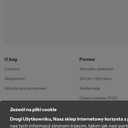
O bag
Pomoc
O marce
Wysyłka i płatności
Wspieramy
Zwroty i Wymiany
Współpraca biznesowa
Reklamacje
Częste pytania (FAQ)
Gwarancja
Zezwól na pliki cookie
Regulamin
Drogi Użytkowniku, Nasz sklep internetowy korzysta z 
nas tych informacji stronom trzecim, takim jak nasi pa
Polityka prywatności