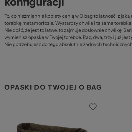
konfiguracji
To, co niezmiennie kobiety cenią w O bag to łatwość, z ja
torebkę metamorfozie. Wystarczy chwila i ta sama torebka 
Nie dość, że jest to łatwe, to zajmuje dosłownie chwilkę. Sa
wymienisz opaskę w Twojej torebce. Raz, dwa, trzy i już jes
Nie potrzebujesz do tego absolutnie żadnych technicznych
OPASKI DO TWOJEJ O BAG