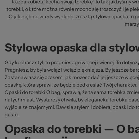
za
Każda kobieta kocha swoją torebkę. To tak jakbyśmy wróc
torebki, o które można równie mocno się troszczyć i je pi
O jak pięknie wtedy wygląda, zresztą stylowa opaska to po 
marzył
Stylowa opaska dla stylo
Gdy kochasz styl, to pragniesz go więcej i więcej. To dotyczy
Pragniesz, by była wciąż i wciąż piękniejsza. By jeszcze bar
Zastanawiasz się czasem, jak możesz dać jej jeszcze więcej 
opaskę, która sprawi, że będzie podkreślać Twój charakter.
Opaski do torebki O bag, sprawią, że ta sama torebka zmien
natychmiast. Wystarczy chwila, by elegancka torebka pas
wyjście ze znajomymi. Baw się stylem i dobieraj opaski do
gustu.
Opaska do torebki — O b