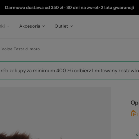
 2
Darmowa dostawa od 350 zł
•
30 dni na zwrot
•
2 lata gwarancji
rki
Akcesoria
Outlet
 Volpe Testa di moro
zrób zakupy za minimum 400 zł i odbierz limitowany zestaw 
Opa