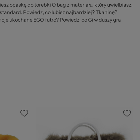
iesz opaskę do torebki O bag z materiału, który uwielbiasz.
 standard. Powiedz, co lubisz najbardziej? Tkaninę?
je ukochane ECO futro? Powiedz, co Ci w duszy gra