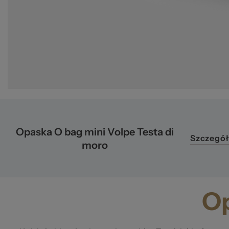
ba
Opaska O bag mini Volpe Testa di
Szczegół
moro
Op