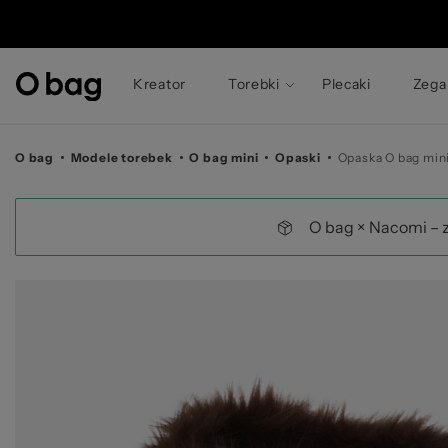
©
Kreator
Torebki
Plecaki
Zega
O bag
Modele torebek
O bag mini
Opaski
Opaska O bag mini
O bag × Nacomi – 