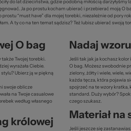
str
iły do lat dzieciństwa, gdzie podobną miłością darzyłyśmy la
elęgnować. Ja po prostu kocham ubierać i przebierać moją O ba
prostu “must have” dla mojej torebki, niezależnie od pory rok
am. A ty co na ten temat sądzisz? Też lubisz ubierać swoją t
wej O bag
Nadaj wzoru 
 także Twojej torebki.
Jeśli tak jak ja kochasz kolo
dziej wyrażała Ciebie.
O bag. Możesz swobodnie pr
stylu? Ubierz ją w piękną
zielony, żółty i wiele, wiele,
każda tęcza, która pojawia si
i swoje oblicze
spojrzeć na te wzory kratka,
owała na Twoje casualowe
standard. Duży wybór? Spokoj
 torebek według własnego
czego szukasz.
Materiał na 
ag królowej
Jeśli jeszcze się zastanawia