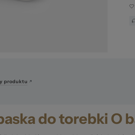
g. 
y produktu
aska do torebki O 