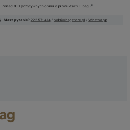
Ponad 700 pozytywnych opinii o produktach O bag
Ws
Masz pytanie?
222 571 414
/
bok@obagstore.pl
/
WhatsApp
bag