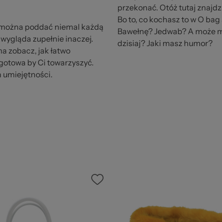
przekonać. Otóż tutaj znajdz
Bo to, co kochasz to w O bag
ką można poddać niemal każdą
Bawełnę? Jedwab? A może mo
wygląda zupełnie inaczej.
dzisiaj? Jaki masz humor?
ma zobacz, jak łatwo
t gotowa by Ci towarzyszyć.
 umiejętności.