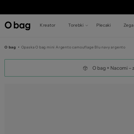
© 
Kreator
Torebki
Plecaki
Zega
O bag
Opaska O bag mini Argento camouflage Blu navy argento
O bag × Nacomi – 