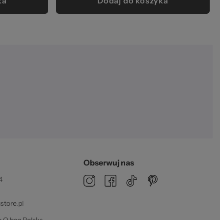
ka
Dodaj do koszyka
Obserwuj nas
4
tore.pl