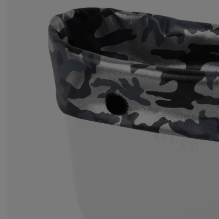
pr
20