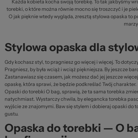
Każda kobieta kocha swoją torebkę. To tak jakbyśmy wróc
torebki, o które można równie mocno się troszczyć i je pi
O jak pięknie wtedy wygląda, zresztą stylowa opaska to po 
marzył
Stylowa opaska dla stylo
Gdy kochasz styl, to pragniesz go więcej i więcej. To dotyczy
Pragniesz, by była wciąż i wciąż piękniejsza. By jeszcze bar
Zastanawiasz się czasem, jak możesz dać jej jeszcze więcej 
opaskę, która sprawi, że będzie podkreślać Twój charakter.
Opaski do torebki O bag, sprawią, że ta sama torebka zmien
natychmiast. Wystarczy chwila, by elegancka torebka pas
wyjście ze znajomymi. Baw się stylem i dobieraj opaski do
gustu.
Opaska do torebki — O b