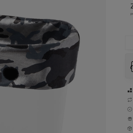
aw
26