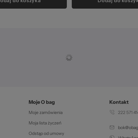
odaj do koszyka
Dodaj do koszy
Moje O bag
Kontakt
Moje zamówienia
222 571 41
Moja lista życzeń
bok@obags
Odstąp od umowy