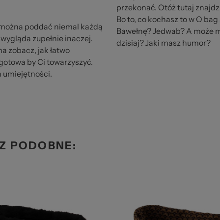
przekonać. Otóż tutaj znajdz
Bo to, co kochasz to w O bag
ką można poddać niemal każdą
Bawełnę? Jedwab? A może mo
wygląda zupełnie inaczej.
dzisiaj? Jaki masz humor?
ma zobacz, jak łatwo
t gotowa by Ci towarzyszyć.
 umiejętności.
Z PODOBNE: