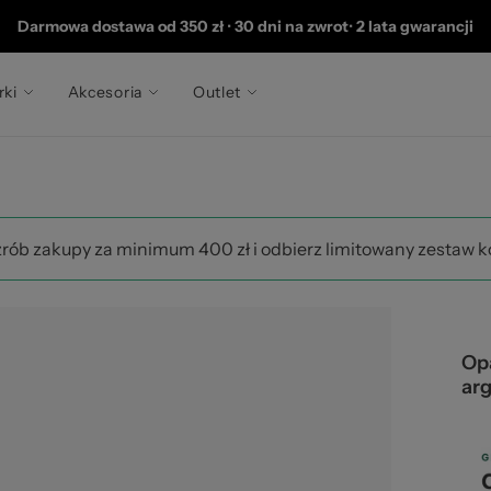
202
Darmowa dostawa od 350 zł
•
30 dni na zwrot
•
2 lata gwarancji
rki
Akcesoria
Outlet
zrób zakupy za minimum 400 zł i odbierz limitowany zestaw 
Op
ar