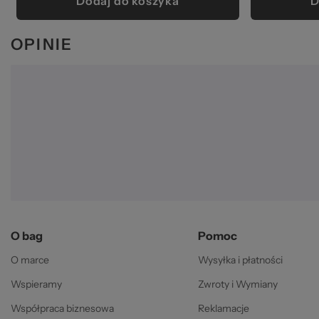
Dodaj do koszyka
D
OPINIE
O bag
Pomoc
O marce
Wysyłka i płatności
Wspieramy
Zwroty i Wymiany
Współpraca biznesowa
Reklamacje