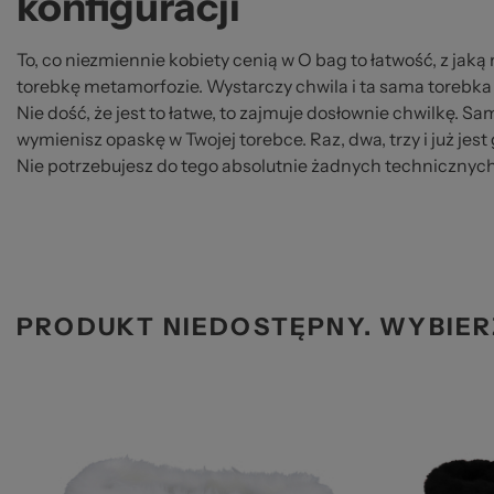
konfiguracji
To, co niezmiennie kobiety cenią w O bag to łatwość, z ja
torebkę metamorfozie. Wystarczy chwila i ta sama torebka 
Nie dość, że jest to łatwe, to zajmuje dosłownie chwilkę. Sa
wymienisz opaskę w Twojej torebce. Raz, dwa, trzy i już jes
Nie potrzebujesz do tego absolutnie żadnych technicznych
PRODUKT NIEDOSTĘPNY. WYBIER