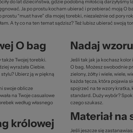
iły do lat dzieciństwa, gdzie podobną miłością darzyłyśmy la
elęgnować. Ja po prostu kocham ubierać i przebierać moją O ba
prostu “must have” dla mojej torebki, niezależnie od pory rok
am. A ty co na ten temat sądzisz? Też lubisz ubierać swoją t
wej O bag
Nadaj wzoru 
 także Twojej torebki.
Jeśli tak jak ja kochasz kolo
dziej wyrażała Ciebie.
O bag. Możesz swobodnie pr
stylu? Ubierz ją w piękną
zielony, żółty i wiele, wiele,
każda tęcza, która pojawia si
i swoje oblicze
spojrzeć na te wzory kratka,
owała na Twoje casualowe
standard. Duży wybór? Spokoj
 torebek według własnego
czego szukasz.
Materiał na 
ag królowej
Jeśli jeszcze się zastanawia