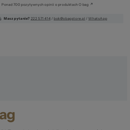
Ponad 700 pozytywnych opinii o produktach O bag
 za
Masz pytanie?
222 571 414
/
bok@obagstore.pl
/
WhatsApp
bag