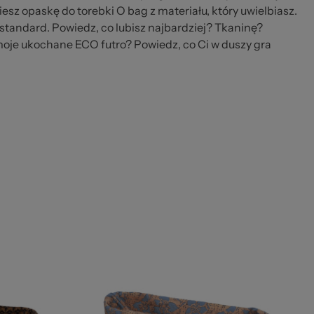
iesz opaskę do torebki O bag z materiału, który uwielbiasz.
 standard. Powiedz, co lubisz najbardziej? Tkaninę?
je ukochane ECO futro? Powiedz, co Ci w duszy gra