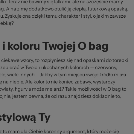
lki. Teraz nie bawimy się lalkami, ale na szczęście mamy
g. A na zimę dodatkowo otulić ją ciepłą, futerkową opaską.
u. Zyskuje ona dzięki temu charakter i styl, o jakim zawsze
orebkę?
i koloru Twojej O bag
r i ciekawe wzory, to rozpłyniesz się nad opaskami do torebki
zebierać w Twoich ukochanych kolorach — czerwony,
 wiele, wiele innych…. Jakby w tym miejscu swoje źródło miała
ę na niebie. Ale kolor to nie koniec zabawy, wystarczy
 kwiaty, figury a może melanż? Takie możliwości w O bag to
nie, jestem pewna, że od razu znajdziesz dokładnie to,
stylową Ty
sz to mam dla Ciebie koronny argument, który może cię