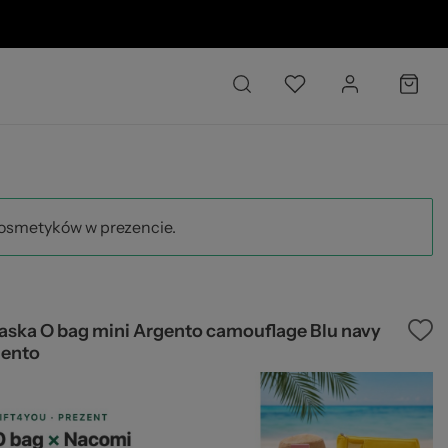
6 
kosmetyków w prezencie.
aska O bag mini Argento camouflage Blu navy
gento