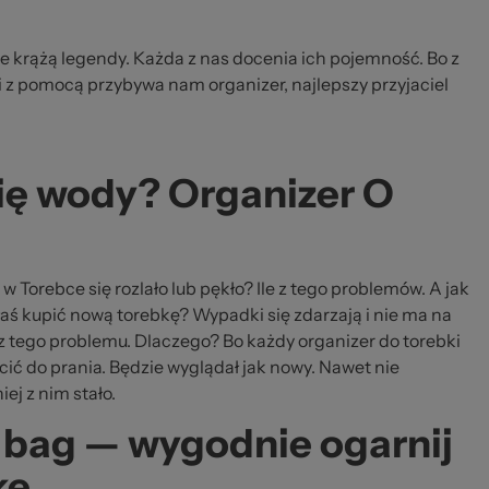
ie krążą legendy. Każda z nas docenia ich pojemność. Bo z
i z pomocą przybywa nam organizer, najlepszy przyjaciel
się wody? Organizer O
oś w Torebce się rozlało lub pękło? Ile z tego problemów. A jak
aś kupić nową torebkę? Wypadki się zdarzają i nie ma na
sz tego problemu. Dlaczego? Bo każdy organizer do torebki
ić do prania. Będzie wyglądał jak nowy. Nawet nie
ej z nim stało.
 bag — wygodnie ogarnij
kę