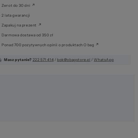
Zwrot do 30 dni
2 lata gwarancji
 za
Zapakuj na prezent
Darmowa dostawa od 350 zł
Ponad 700 pozytywnych opinii o produktach O bag
Masz pytanie?
222 571 414
/
bok@obagstore.pl
/
WhatsApp