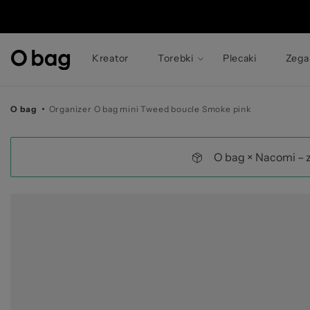
© 
Kreator
Torebki
Plecaki
Zega
O bag
Organizer O bag mini Tweed boucle Smoke pink
O bag × Nacomi – 