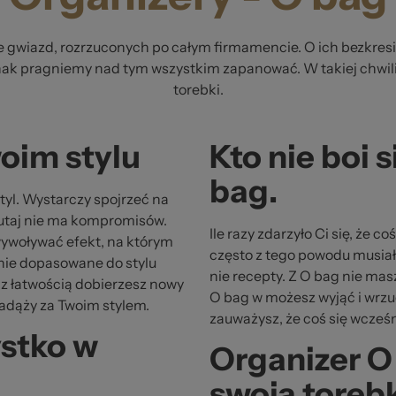
ce gwiazd, rozrzuconych po całym firmamencie. O ich bezkres
dnak pragniemy nad tym wszystkim zapanować. W takiej chwil
torebki.
oim stylu
Kto nie boi 
bag.
styl. Wystarczy spojrzeć na
 Tutaj nie ma kompromisów.
Ile razy zdarzyło Ci się, że c
 wywoływać efekt, na którym
często z tego powodu musiał
dnie dopasowane do stylu
nie recepty. Z O bag nie ma
to z łatwością dobierzesz nowy
O bag w możesz wyjąć i wrzuc
adąży za Twoim stylem.
zauważysz, że coś się wcześni
stko w
Organizer O
swoją toreb