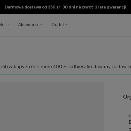
202
Darmowa dostawa od 350 zł
•
30 dni na zwrot
•
2 lata gwarancji
rki
Akcesoria
Outlet
zrób zakupy za minimum 400 zł i odbierz limitowany zestaw 
Or