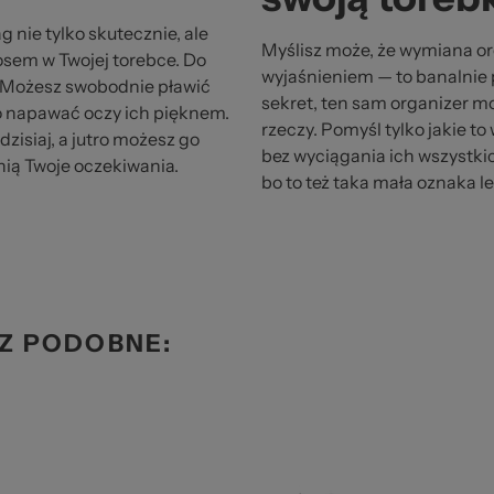
 nie tylko skutecznie, ale
Myślisz może, że wymiana o
sem w Twojej torebce. Do
wyjaśnieniem — to banalnie 
 Możesz swobodnie pławić
sekret, ten sam organizer mo
ego napawać oczy ich pięknem.
rzeczy. Pomyśl tylko jakie 
dzisiaj, a jutro możesz go
bez wyciągania ich wszystkic
nią Twoje oczekiwania.
bo to też taka mała oznaka l
Z PODOBNE: