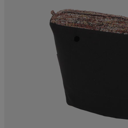
pr
20