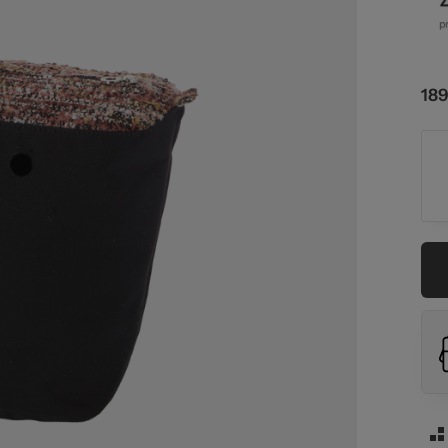
aw
189
26