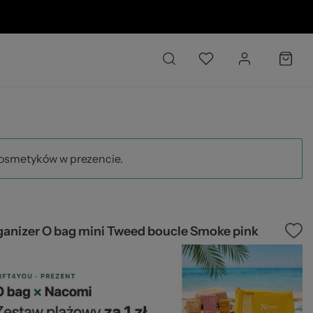
6 
kosmetyków w prezencie.
ganizer O bag mini Tweed boucle Smoke pink