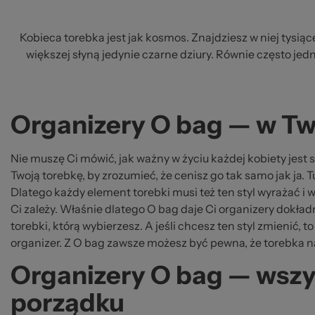
Kobieca torebka jest jak kosmos. Znajdziesz w niej tysią
większej słyną jedynie czarne dziury. Równie często je
Organizery O bag — w Tw
Nie muszę Ci mówić, jak ważny w życiu każdej kobiety jest 
Twoją torebkę, by zrozumieć, że cenisz go tak samo jak ja.
Dlatego każdy element torebki musi też ten styl wyrażać i
Ci zależy. Właśnie dlatego O bag daje Ci organizery dokła
torebki, którą wybierzesz. A jeśli chcesz ten styl zmienić, 
organizer. Z O bag zawsze możesz być pewna, że torebka n
Organizery O bag — wszy
porządku