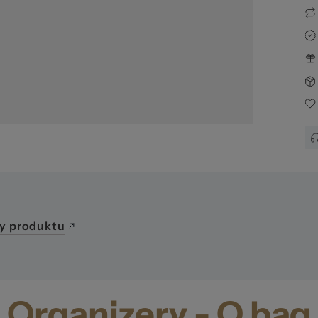
awa
y produktu
Organizery - O bag