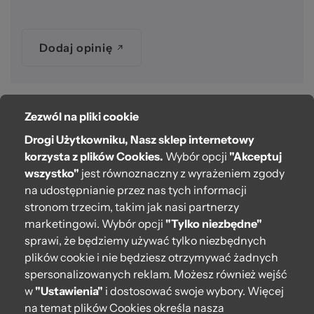
Dodaj opinię
Zezwól na pliki cookie
O bag
Drogi Użytkowniku, Nasz sklep internetowy
Pomoc
korzysta z plików Cookies.
Wybór opcji
"Akceptuj
wszystko"
jest równoznaczny z wyrażeniem zgody
Moje O bag
na udostępnianie przez nas tych informacji
stronom trzecim, takim jak nasi partnerzy
Kontakt
marketingowi. Wybór opcji
"Tylko niezbędne"
222 571 414
sprawi, że będziemy używać tylko niezbędnych
plików cookie i nie będziesz otrzymywać żadnych
bok@obagstore.pl
spersonalizowanych reklam. Możesz również wejść
WhatsApp O bag Polska
w
"Ustawienia"
i dostosować swoje wybory. Więcej
Pon.-pt. w godz 08:00 - 16:00
na temat plików Cookies określa nasza