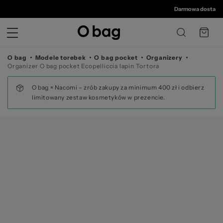
© 
Darmowa dostawa od 
O bag
Modele torebek
O bag pocket
Organizery
Organizer O bag pocket Ecopelliccia lapin Tortora
O bag × Nacomi – zrób zakupy za minimum 400 zł i odbierz
limitowany zestaw kosmetyków w prezencie.