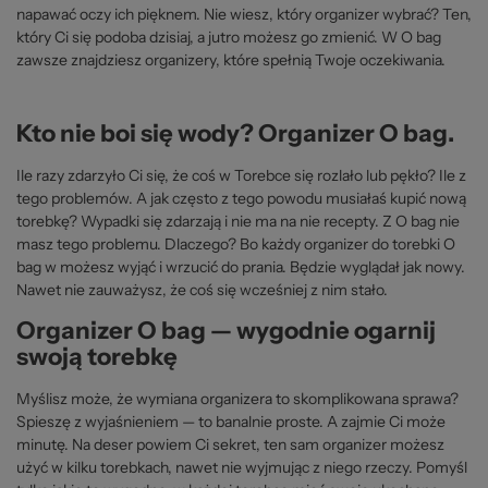
napawać oczy ich pięknem. Nie wiesz, który organizer wybrać? Ten,
który Ci się podoba dzisiaj, a jutro możesz go zmienić. W O bag
zawsze znajdziesz organizery, które spełnią Twoje oczekiwania.
Kto nie boi się wody? Organizer O bag.
Ile razy zdarzyło Ci się, że coś w Torebce się rozlało lub pękło? Ile z
tego problemów. A jak często z tego powodu musiałaś kupić nową
torebkę? Wypadki się zdarzają i nie ma na nie recepty. Z O bag nie
masz tego problemu. Dlaczego? Bo każdy organizer do torebki O
bag w możesz wyjąć i wrzucić do prania. Będzie wyglądał jak nowy.
Nawet nie zauważysz, że coś się wcześniej z nim stało.
Organizer O bag — wygodnie ogarnij
swoją torebkę
Myślisz może, że wymiana organizera to skomplikowana sprawa?
Spieszę z wyjaśnieniem — to banalnie proste. A zajmie Ci może
minutę. Na deser powiem Ci sekret, ten sam organizer możesz
użyć w kilku torebkach, nawet nie wyjmując z niego rzeczy. Pomyśl