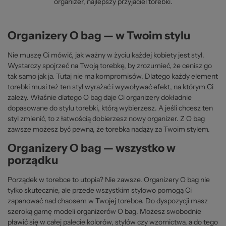
organizer, najlepszy przyjaciel torebki.
Organizery O bag — w Twoim stylu
Nie muszę Ci mówić, jak ważny w życiu każdej kobiety jest styl.
Wystarczy spojrzeć na Twoją torebkę, by zrozumieć, że cenisz go
tak samo jak ja. Tutaj nie ma kompromisów. Dlatego każdy element
torebki musi też ten styl wyrażać i wywoływać efekt, na którym Ci
zależy. Właśnie dlatego O bag daje Ci organizery dokładnie
dopasowane do stylu torebki, którą wybierzesz. A jeśli chcesz ten
styl zmienić, to z łatwością dobierzesz nowy organizer. Z O bag
zawsze możesz być pewna, że torebka nadąży za Twoim stylem.
Organizery O bag — wszystko w
porządku
Porządek w torebce to utopia? Nie zawsze. Organizery O bag nie
tylko skutecznie, ale przede wszystkim stylowo pomogą Ci
zapanować nad chaosem w Twojej torebce. Do dyspozycji masz
szeroką gamę modeli organizerów O bag. Możesz swobodnie
pławić się w całej palecie kolorów, stylów czy wzornictwa, a do tego