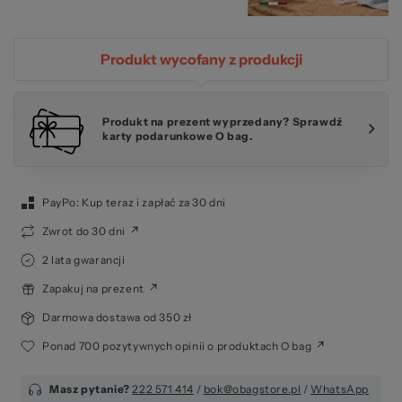
za
Produkt wycofany z produkcji
Produkt na prezent wyprzedany? Sprawdź
karty podarunkowe O bag.
PayPo: Kup teraz i zapłać za 30 dni
Zwrot do 30 dni
2 lata gwarancji
Zapakuj na prezent
Darmowa dostawa od 350 zł
Ponad 700 pozytywnych opinii o produktach O bag
Masz pytanie?
222 571 414
/
bok@obagstore.pl
/
WhatsApp