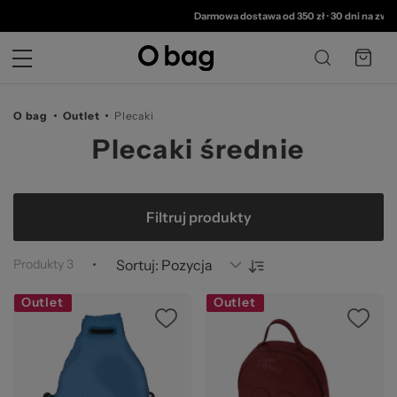
© 
Darmowa dostawa od 350 zł
•
30 dni na zwrot
O bag
Outlet
Plecaki
Plecaki średnie
Filtruj produkty
Produkty
3
Sortuj:
Outlet
Outlet