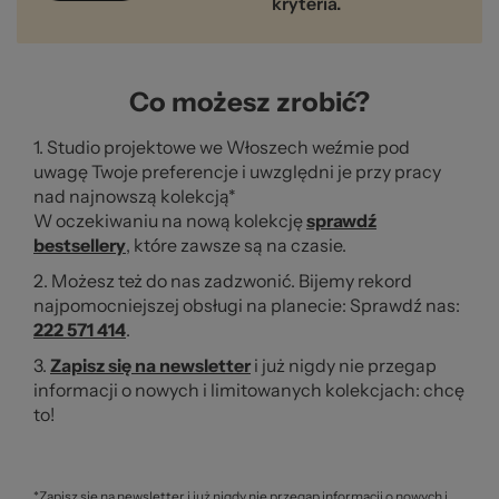
ba
kryteria.
Co możesz zrobić?
1. Studio projektowe we Włoszech weźmie pod
uwagę Twoje preferencje i uwzględni je przy pracy
nad najnowszą kolekcją*
Ws
W oczekiwaniu na nową kolekcję
sprawdź
bestsellery
, które zawsze są na czasie.
2. Możesz też do nas zadzwonić. Bijemy rekord
najpomocniejszej obsługi na planecie: Sprawdź nas:
222 571 414
.
3.
Zapisz się na newsletter
i już nigdy nie przegap
informacji o nowych i limitowanych kolekcjach: chcę
to!
*Zapisz się na newsletter i już nigdy nie przegap informacji o nowych i