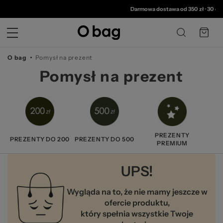
© 
Darmowa dostawa od 350 zł
•
30 dni
O bag
Pomysł na prezent
Pomysł na prezent
PREZENTY
PREZENTY DO 200
PREZENTY DO 500
PREMIUM
UPS!
Wygląda na to, że nie mamy jeszcze w
ofercie produktu,
który spełnia wszystkie Twoje