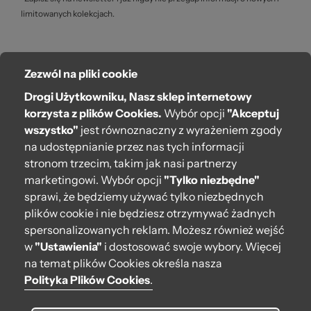
limitowanych kolekcjach.
pr
Zezwól na pliki cookie
O bag
Drogi Użytkowniku, Nasz sklep internetowy
Pomoc
korzysta z plików Cookies.
Wybór opcji
"Akceptuj
wszystko"
jest równoznaczny z wyrażeniem zgody
Moje O bag
na udostępnianie przez nas tych informacji
stronom trzecim, takim jak nasi partnerzy
Kontakt
marketingowi. Wybór opcji
"Tylko niezbędne"
222 571 414
sprawi, że będziemy używać tylko niezbędnych
plików cookie i nie będziesz otrzymywać żadnych
bok@obagstore.pl
spersonalizowanych reklam. Możesz również wejść
WhatsApp O bag Polska
w
"Ustawienia"
i dostosować swoje wybory. Więcej
Pon.-pt. w godz 08:00 - 16:00
na temat plików Cookies określa nasza
Polityka Plików Cookies
.
Obserwuj nas