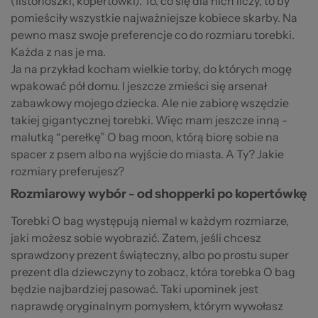
(listonoszki, kopertówki). To, co się dla nich liczy, to by
pomieściły wszystkie najważniejsze kobiece skarby. Na
pewno masz swoje preferencje co do rozmiaru torebki.
Każda z nas je ma.
Ja na przykład kocham wielkie torby, do których mogę
wpakować pół domu. I jeszcze zmieści się arsenał
zabawkowy mojego dziecka. Ale nie zabiorę wszędzie
takiej gigantycznej torebki. Więc mam jeszcze inną -
malutką “perełkę” O bag moon, którą biorę sobie na
spacer z psem albo na wyjście do miasta. A Ty? Jakie
rozmiary preferujesz?
Rozmiarowy wybór - od shopperki po kopertówkę
Torebki O bag występują niemal w każdym rozmiarze,
jaki możesz sobie wyobrazić. Zatem, jeśli chcesz
sprawdzony prezent świąteczny, albo po prostu super
prezent dla dziewczyny to zobacz, która torebka O bag
będzie najbardziej pasować. Taki upominek jest
naprawdę oryginalnym pomysłem, którym wywołasz