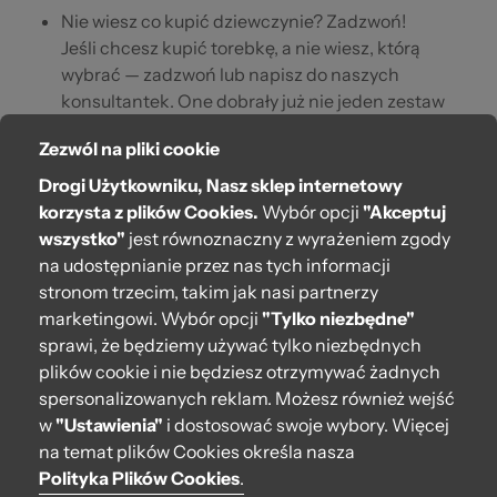
Nie wiesz co kupić dziewczynie? Zadzwoń!
Jeśli chcesz kupić torebkę, a nie wiesz, którą
wybrać — zadzwoń lub napisz do naszych
konsultantek. One dobrały już nie jeden zestaw
prezentowy O bag! Namiar znajdziesz w stopce
Zezwól na pliki cookie
strony.
Drogi Użytkowniku, Nasz sklep internetowy
O bag — wspaniały i oryginalny prezent
korzysta z plików Cookies.
Wybór opcji
"Akceptuj
świąteczny
wszystko"
jest równoznaczny z wyrażeniem zgody
na udostępnianie przez nas tych informacji
stronom trzecim, takim jak nasi partnerzy
marketingowi. Wybór opcji
"Tylko niezbędne"
O bag
sprawi, że będziemy używać tylko niezbędnych
Pomoc
plików cookie i nie będziesz otrzymywać żadnych
spersonalizowanych reklam. Możesz również wejść
Moje O bag
w
"Ustawienia"
i dostosować swoje wybory. Więcej
na temat plików Cookies określa nasza
Kontakt
Polityka Plików Cookies
.