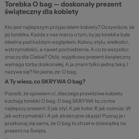
Torebka O bag — doskonały prezent
świąteczny dla kobiety
Kto jest najlepszym przyjacielem kobiety? Oczywiście, że
jej torebka. Każda z nas marzy o tym, by jej torebka była
idealna pod każdym względem. Koloru, stylu, wielkości,
wytrzymałości, a nawet pochodzenia. A co to wszystko
znaczy dla Ciebie? Otóż, wyjątkowy prezent świąteczny
wymaga torby doskonałej. A ja znam tylko jedną taką. I
nazywa się? No jasne, że: O bag.
A Ty wiesz, co SKRYWA O bag?
Pozwól, że opowiem ci, dlaczego prawdziwe kobiety
kochają torebki O bag. O bag SKRYWA to, co ma
najlepszy prezent: S jak styl, K jak kolor, R jak rozmiar, W
jak wytrzymałość i A jak atrakcyjne okazje! Poznaj je i
przekonaj się sama, że O bag to strzał w dziesiątkę na
prezent na Święta.