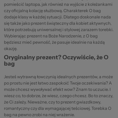
pomieścić laptopa, jak również na wyjście z koleżankami
czy oficjalną kolację służbową. Charakterek O bag
dodaje klasy w każdej sytuacji. Dlatego doskonale nada
się także jako prezent świąteczny dla kobiet aktywnych,
które potrzebują uniwersalnej i stylowej zarazem torebki.
Wybierając prezent na Boże Narodzenie, z O bag
będziesz mieć pewność, że pasuje idealnie na każdą
okazję.
Oryginalny prezent? Oczywiście, że O
bag
Jesteś wytrawną łowczynią idealnych prezentów, a może
po prostu nie jest łatwo zaspokoić Twoje oczekiwania? A
może chcesz wywoływać efekt wow? Znam to uczucie. I
wiesz co, to dobrze, że wiesz, czego chcesz. Bo to znaczy,
że Ci zależy. Nieważne, czy to prezent gwiazdkowy,
romantyczny czy dla wymagającej teściowej. Torebka O
bag na pewno zrobi na niej wrażenie.