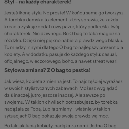
Styl - na każdy charakterek!
Jesteś ikoną stylu. No proste! W końcu sama go tworzysz.
A torebka damska to element, który sprawia, że każda
kreacja zyskuje dodatkowy pazur, który podkreśla Twój
charakterek. Nic dziwnego. Bo O bag to taka magiczna
różdżka. Dzięki niej piękno nabiera prawdziwego blasku.
To między innymi dlatego O bag to najlepszy prezent dla
kobiety. A w dodatku pasuje do każdego stylu: casual,
oficjalnego, wieczorowego, boho, a nawet streat wear!
Stylowa zmiana? Z O bag to pestka!
Jak wiesz, kobieta zmienną jest. To najczęściej wyrażasz
w swoich stylistycznych zabawach. Możesz wyglądać
dziś inaczej, jutro jeszcze inaczej. Ale zawsze po
swojemu. W takich chwilach potrzebujesz, by torebka
nadążała za Tobą. Lubiła zmiany. I właśnie w takich
sytuacjachO bag pokazuje swoją prawdziwą moc.
Bo tak jak lubią kobiety, nadąża za nami. Jedna O bag