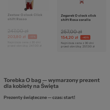
Zestaw O clock Click
Zegarek O clock click
shift Rosso
shift Rosa corallo
247,00 zł
257,00 zł
203,80 zł
154,20 zł
-17%
-40%
Najniższa cena z 30 dni
Najniższa cena z 30 dni
przed obniżką: 247,00 zł
przed obniżką: 257,00 zł
Torebka O bag — wymarzony prezent
dla kobiety na Święta
Prezenty świąteczne — czas: start!