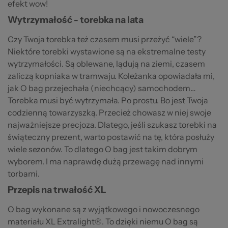
efekt wow!
Wytrzymałość - torebka na lata
Czy Twoja torebka też czasem musi przeżyć “wiele”?
Niektóre torebki wystawione są na ekstremalne testy
wytrzymałości. Są oblewane, lądują na ziemi, czasem
zaliczą kopniaka w tramwaju. Koleżanka opowiadała mi,
jak O bag przejechała (niechcący) samochodem…
Torebka musi być wytrzymała. Po prostu. Bo jest Twoja
codzienną towarzyszką. Przecież chowasz w niej swoje
najważniejsze precjoza. Dlatego, jeśli szukasz torebki na
świąteczny prezent, warto postawić na tę, która posłuży
wiele sezonów. To dlatego O bag jest takim dobrym
wyborem. I ma naprawdę dużą przewagę nad innymi
torbami.
Przepis na trwałość XL
O bag wykonane są z wyjątkowego i nowoczesnego
materiału XL Extralight®. To dzięki niemu O bag są