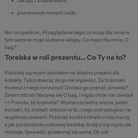
zakupy z koleżankami,
poznawanie nowych osób.
No i oczywiście… Przeglądanie tego, co mają dla mnie w
tym sezonie moje ulubione sklepy. Co masz dla mnie, O
bag?
Torebka w roli prezentu… Co Ty na to?
Podzielę się moim sekretem na idealny prezent dla
kobiety. Tylko obiecaj, że go nie wyjawisz. Za to śmiało
możesz z niego korzystać! Chcesz go poznać, prawda?
Zatem oto on! Nazywa się O bag, i nigdy mnie nie zawiódł
:-) Prawda, że to proste? Wystarczy jedna wizyta, jeden
kontakt, by znaleźć dokładnie to, czego potrzebujesz na
wyjątkowy prezent. Przecież każda kobieta o niej marzy,
a jak już dostanie cudowną torebkę, to się z nią nigdy nie
rozstaje. Sprawdź i przekonaj się sama. Ot, co!