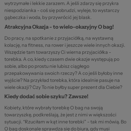
wytrzymałe i lekkie zarazem. A jeśli zdarzy się przykra
niespodzianka - coś się pobrudzi, wyleje, to wystarczy
gąbeczka i woda, by przywrócić jej blask.
Atrakcyjna Okazja - to wielo-okazyjny O bag!
Do pracy, na spotkanie z przyjaciółką, na wystawną
kolację, na fitness, na rower i jeszcze wiele innych okazji.
Wszędzie tam towarzyszy Ci wierna przyjaciółka -
torebka. A co, kiedy czasem dwie okazje występują po
sobie, albo po prostu nie lubisz ciągłego
przepakowywania swoich rzeczy? A co jeśli byłoby inne
wyjście? Na przykład torebka, która idealnie pasuje na
wiele okazji? Czy To nie byłby super prezent dla Ciebie?
Kiedy dodać sobie szyku? Zawsze!
Kobiety, które wybrały torebkę O bag na swoją
towarzyszkę, podkreślają, że jest z nimi w większości
sytuacji. “Rzuciłam w kąt inne torebki” - tak mi mówią. Bo
O bag doskonale sprawdza się do biura, gdy musi