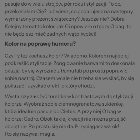
pasuje do w wielu strojów, pór roku i stylizacji. To co,
przekonałam Cię? Już wiesz, co podarujesz na następny,
wymarzony prezent świąteczny? Jeszcze nie? Dobra.
Kolejny temat to kolor. Jak Ci opowiem o tęczy O bag, to
nie będziesz mieć żadnych wątpliwości!
Kolor na poprawę humoru?
Czy Ty też kochasz kolor? Wiadomo. Kolorem najlepiej
podkreślić stylizację. Żonglowanie barwami to doskonała
okazja, by się wyróżnić z tłumu lub po prostu poprawić
sobie nastrój. Czasem wcale nie trzeba się wysilać, by się
pokazać i uzyskać efekt, o który chodzi.
Wystarczy założyć torebkę w kontrastowym do stylizacji
kolorze. Wyobraź sobie ciemnogranatową sukienkę,
która idealnie pasuje do Ciebie. A przy niej O bag w
kolorze: Cedro. Obok takiej kreacji nie można przejść
obojętnie. Po prostu się nie da. Przyciągasz wzrok!
I to się nazywa: magia.