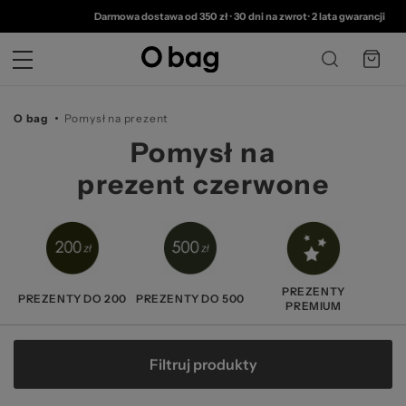
© 
Darmowa dostawa od 350 zł
•
30 dni na zwrot
•
2 lata gwarancji
O bag
Pomysł na prezent
Pomysł na
prezent czerwone
PREZENTY
PREZENTY DO 200
PREZENTY DO 500
PREMIUM
Filtruj produkty