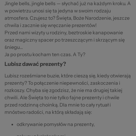
Jingle bells, jingle bells — słychać już na każdym kroku. A
w powietrzu unosi się ta jedyna w swoim rodzaju
atmosfera. Czujesz to? Święta, Boże Narodzenie, jeszcze
chwila i zacznie się wręczanie prezentów!
Przed nami wizyty u rodziny, beztroskie kanapowanie
oraz magiczny spacer po trzeszczącym i skrzącym się
śniegu…
Ja po prostu kocham ten czas. A Ty?
Lubisz dawać prezenty?
Lubisz roześmiane buzie, które cieszą się, kiedy otwierają
prezenty? To połączenie niepewności, zaskoczenia i
rozkoszy. Chyba się zgodzisz, że nie ma drugiej takiej
chwili. Ale Święta to nie tylko fajne prezenty i chwile
przed rodzinną choinką. Dla mnie to cały rytuał i
mnóstwo radości, na którą składają się:
odkrywanie pomysłów na prezenty,