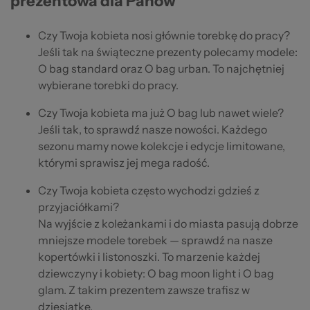
prezentowa dla Panów
Czy Twoja kobieta nosi głównie torebkę do pracy?
Jeśli tak na świąteczne prezenty polecamy modele:
O bag standard oraz O bag urban. To najchętniej
wybierane torebki do pracy.
Czy Twoja kobieta ma już O bag lub nawet wiele?
Jeśli tak, to sprawdź nasze nowości. Każdego
sezonu mamy nowe kolekcje i edycje limitowane,
którymi sprawisz jej mega radość.
Czy Twoja kobieta często wychodzi gdzieś z
przyjaciółkami?
Na wyjście z koleżankami i do miasta pasują dobrze
mniejsze modele torebek — sprawdź na nasze
kopertówki i listonoszki. To marzenie każdej
dziewczyny i kobiety: O bag moon light i O bag
glam. Z takim prezentem zawsze trafisz w
dziesiątkę.