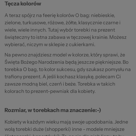
Tęcza kolorów
A teraz spójrz na feerię kolorów O bag: niebieskie,
zielone, turkusowe, różowe, żółte, klasycznie czarne i
wiele, wiele innych. Tutaj wybór torebki na prezent
świąteczny to istna zabawa w tęczowej krainie. Możesz
wybierać, niczym w sklepie z cukierkami.
Na pewno znajdziesz model w kolorze, który sprawi, że
Święta Bożego Narodzenia będą jeszcze piękniejsze. Bo
torebka O bag, to kolor sukcesu, gdy szukasz pomysłu na
trafiony prezent. A jeśli kochasz klasykę, polecam Ci
zawsze modną biel, czerń i beże. Torebka w takich
kolorach to prezent-pewniak dla kobiety.
Rozmiar, w torebkach ma znaczenie:-)
Kobiety w każdym wieku mają swoje upodobania. Jedne
wolą torebki duże (shopperki) inne - modele mniejsze