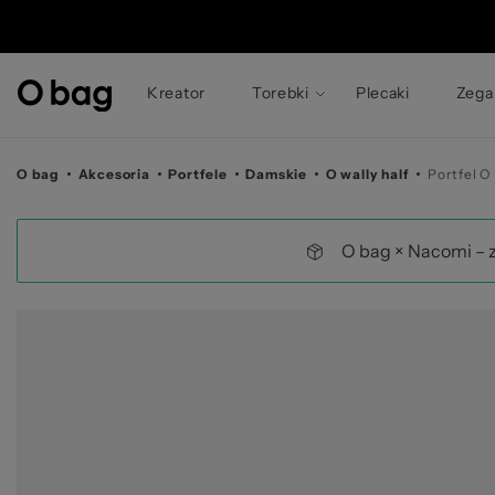
© 
Kreator
Torebki
Plecaki
Zega
O bag
Akcesoria
Portfele
Damskie
O wally half
Portfel O
O bag × Nacomi – 