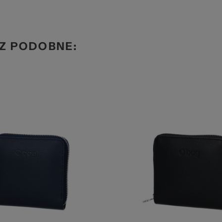
ze
Z PODOBNE:
str