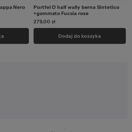
 nappa Nero
Portfel O half wally berna Sintetico
+gommato Fucsia rose
279,00 zł
ka
Dodaj do koszyka