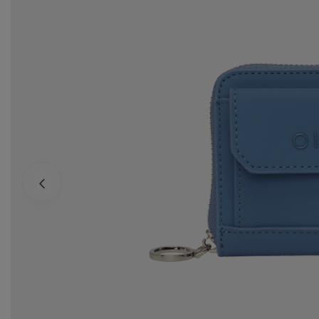
Ws
za