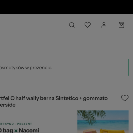
26
kosmetyków w prezencie.
tfel O half wally berna Sintetico + gommato
erside