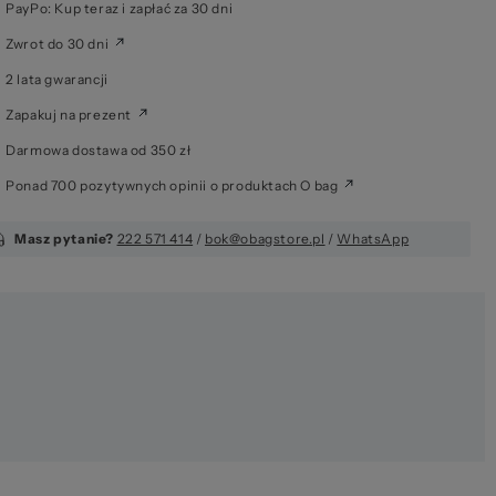
PayPo: Kup teraz i zapłać za 30 dni
Zwrot do 30 dni
6 
2 lata gwarancji
Zapakuj na prezent
Darmowa dostawa od 350 zł
Ponad 700 pozytywnych opinii o produktach O bag
Masz pytanie?
222 571 414
/
bok@obagstore.pl
/
WhatsApp