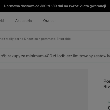
20
Darmowa dostawa od 350 zł
•
30 dni na zwrot
•
2 lata gwarancji
rki
Akcesoria
Outlet
 half wally berna Sintetico + gommato Riverside
zrób zakupy za minimum 400 zł i odbierz limitowany zestaw 
Por
Riv