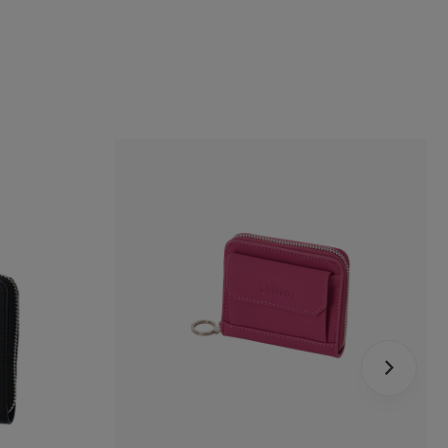
lki
zeż