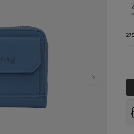
ze
279
st