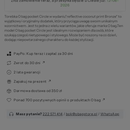
Złóż zamówienie teraz, a przesyłka będzie u Ciebie już:
12-08-
2026
Torebka O bag pocket Circle w wydaniu"reflective coconut print Bronze" to
wyjątkowy i oryginalny dodatek, który przyciąga uwagę swoim unikalnym
wzornictwem. Jest to jedna z wielu wariantów, jakie oferuje marka O bag.Ten
model O bag pocket Circle jest idealnym rozwiązaniem dla osób, które
szukają czegoś nietypowego i stylowego. Może być noszony na co dzień,
dodając niepowtarzalnego charakteru do każdej stylizacji.
PayPo: Kup teraz i zapłać za 30 dni
Zwrot do 30 dni
2 lata gwarancji
Zapakuj na prezent
Darmowa dostawa od 350 zł
Ponad 700 pozytywnych opinii o produktach O bag
Masz pytanie?
222 571 414
/
bok@obagstore.pl
/
WhatsApp