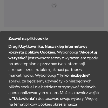
Zezwól na pliki cookie
O bag
Drogi Użytkowniku, Nasz sklep internetowy
Pomoc
korzysta z plików Cookies.
Wybór opcji
"Akceptuj
wszystko"
jest równoznaczny z wyrażeniem zgody
Moje O bag
na udostępnianie przez nas tych informacji
stronom trzecim, takim jak nasi partnerzy
Kontakt
marketingowi. Wybór opcji
"Tylko niezbędne"
222 571 414
sprawi, że będziemy używać tylko niezbędnych
plików cookie i nie będziesz otrzymywać żadnych
bok@obagstore.pl
spersonalizowanych reklam. Możesz również wejść
WhatsApp O bag Polska
w
"Ustawienia"
i dostosować swoje wybory. Więcej
Pon.-pt. w godz 08:00 - 16:00
na temat plików Cookies określa nasza