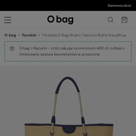
© 
Darmowa dostawa o
O bag
Torebki
Torebka O Bag Miami Tessuto Rafia NavyBlue
O bag × Nacomi – zrób zakupy za minimum 400 zł i odbierz
limitowany zestaw kosmetyków w prezencie.