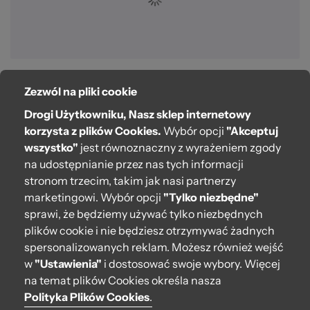
Zezwól na pliki cookie
O bag
Drogi Użytkowniku, Nasz sklep internetowy
Pomoc
korzysta z plików Cookies.
Wybór opcji
"Akceptuj
wszystko"
jest równoznaczny z wyrażeniem zgody
Moje O bag
na udostępnianie przez nas tych informacji
stronom trzecim, takim jak nasi partnerzy
Kontakt
marketingowi. Wybór opcji
"Tylko niezbędne"
222 571 414
sprawi, że będziemy używać tylko niezbędnych
plików cookie i nie będziesz otrzymywać żadnych
bok@obagstore.pl
spersonalizowanych reklam. Możesz również wejść
WhatsApp O bag Polska
w
"Ustawienia"
i dostosować swoje wybory. Więcej
Pon.-pt. w godz 08:00 - 16:00
na temat plików Cookies określa nasza
Polityka Plików Cookies
.
Obserwuj nas