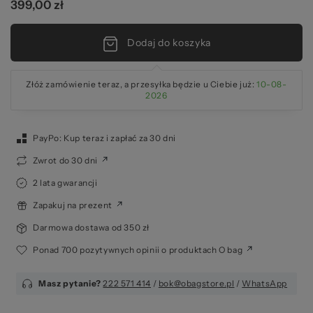
399,00 zł
2
Dodaj do koszyka
Złóż zamówienie teraz, a przesyłka będzie u Ciebie już:
10-08-
2026
PayPo: Kup teraz i zapłać za 30 dni
Zwrot do 30 dni
2 lata gwarancji
Zapakuj na prezent
Darmowa dostawa od 350 zł
Ponad 700 pozytywnych opinii o produktach O bag
Masz pytanie?
222 571 414
/
bok@obagstore.pl
/
WhatsApp