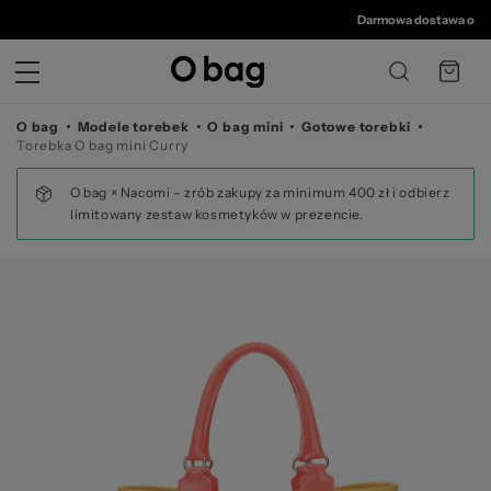
© 
Darmowa dostawa od 350 zł
•
3
O bag
Modele torebek
O bag mini
Gotowe torebki
Torebka O bag mini Curry
O bag × Nacomi – zrób zakupy za minimum 400 zł i odbierz
limitowany zestaw kosmetyków w prezencie.