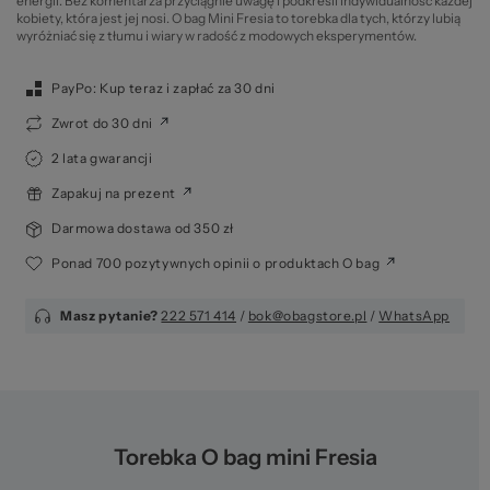
energii. Bez komentarza przyciągnie uwagę i podkreśli indywidualność każdej
kobiety, która jest jej nosi. O bag Mini Fresia to torebka dla tych, którzy lubią
wyróżniać się z tłumu i wiary w radość z modowych eksperymentów.
PayPo: Kup teraz i zapłać za 30 dni
Zwrot do 30 dni
2 lata gwarancji
Zapakuj na prezent
Darmowa dostawa od 350 zł
Ponad 700 pozytywnych opinii o produktach O bag
Masz pytanie?
222 571 414
/
bok@obagstore.pl
/
WhatsApp
Torebka O bag mini Fresia