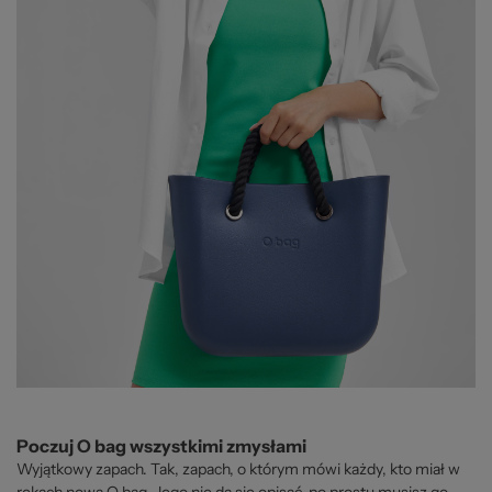
Poczuj O bag wszystkimi zmysłami
Wyjątkowy zapach. Tak, zapach, o którym mówi każdy, kto miał w
rękach nową O bag. Jego nie da się opisać, po prostu musisz go