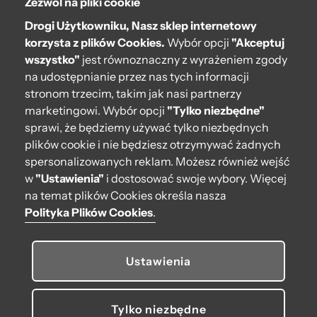
Zezwól na pliki cookie
O bag
Drogi Użytkowniku, Nasz sklep internetowy
Pomoc
korzysta z plików Cookies.
Wybór opcji
"Akceptuj
wszystko"
jest równoznaczny z wyrażeniem zgody
Moje O bag
na udostępnianie przez nas tych informacji
stronom trzecim, takim jak nasi partnerzy
Kontakt
marketingowi. Wybór opcji
"Tylko niezbędne"
222 571 414
sprawi, że będziemy używać tylko niezbędnych
plików cookie i nie będziesz otrzymywać żadnych
bok@obagstore.pl
spersonalizowanych reklam. Możesz również wejść
WhatsApp O bag Polska
w
"Ustawienia"
i dostosować swoje wybory. Więcej
Pon.-pt. w godz 08:00 - 16:00
na temat plików Cookies określa nasza
Polityka Plików Cookies
.
Obserwuj nas
Ustawienia
Tylko niezbędne
© 2026 O bag. Wszelkie prawa zastrzeżone.