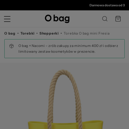
© 
Darmowa dostawa od 350 zł
•
30 
O bag
Torebki
Shopperki
Torebka O bag mini Fresia
O bag × Nacomi – zrób zakupy za minimum 400 zł i odbierz
limitowany zestaw kosmetyków w prezencie.