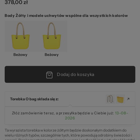
378,00 zł
Body Żółty i modele uchwytów wspólne dla wszystkich kolorów
Beżowy
Beżowy
Dodaj do koszyka
Torebka O bag składa się z:
Złóż zamówienie teraz, a przesyłka będzie u Ciebie już:
13-08-
2026
Ta wyrazista torebka w kolorze żółtym będzie doskonałym dodatkiem do
wielu różnych typów, szczególnie tych, które powodują odrobiny świeżości i