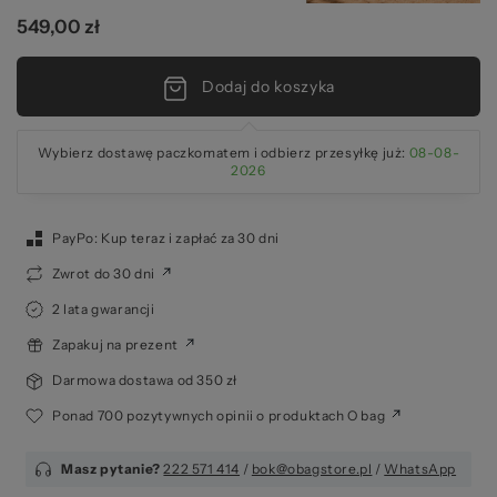
549,00 zł
2
Dodaj do koszyka
Wybierz dostawę paczkomatem i odbierz przesyłkę już:
08-08-
2026
PayPo: Kup teraz i zapłać za 30 dni
Zwrot do 30 dni
2 lata gwarancji
Zapakuj na prezent
Darmowa dostawa od 350 zł
Ponad 700 pozytywnych opinii o produktach O bag
Masz pytanie?
222 571 414
/
bok@obagstore.pl
/
WhatsApp