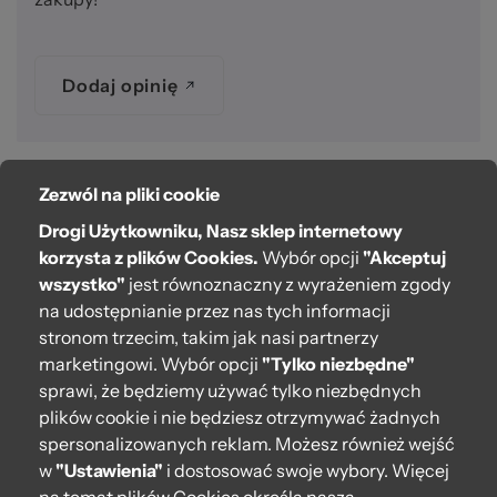
Dodaj opinię
Zezwól na pliki cookie
O bag
Drogi Użytkowniku, Nasz sklep internetowy
Pomoc
korzysta z plików Cookies.
Wybór opcji
"Akceptuj
wszystko"
jest równoznaczny z wyrażeniem zgody
Moje O bag
na udostępnianie przez nas tych informacji
stronom trzecim, takim jak nasi partnerzy
Kontakt
marketingowi. Wybór opcji
"Tylko niezbędne"
222 571 414
sprawi, że będziemy używać tylko niezbędnych
plików cookie i nie będziesz otrzymywać żadnych
bok@obagstore.pl
spersonalizowanych reklam. Możesz również wejść
WhatsApp O bag Polska
w
"Ustawienia"
i dostosować swoje wybory. Więcej
Pon.-pt. w godz 08:00 - 16:00