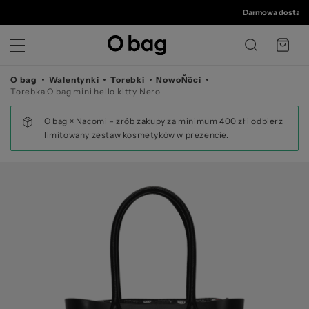
© 
Darmowa dostawa o
O bag
Walentynki
Torebki
NowoŇõci
Torebka O bag mini hello kitty Nero
O bag × Nacomi – zrób zakupy za minimum 400 zł i odbierz
limitowany zestaw kosmetyków w prezencie.