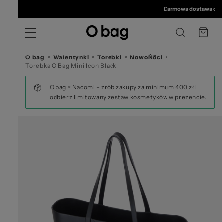
© 
Darmowa dostawa od 350
O bag
Walentynki
Torebki
NowoŇõci
Torebka O Bag Mini Icon Black
O bag × Nacomi – zrób zakupy za minimum 400 zł i
odbierz limitowany zestaw kosmetyków w prezencie.