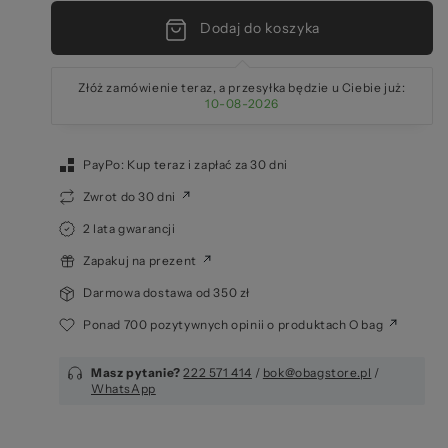
Dodaj do koszyka
za
Złóż zamówienie teraz, a przesyłka będzie u Ciebie już:
10-08-2026
PayPo: Kup teraz i zapłać za 30 dni
Zwrot do 30 dni
2 lata gwarancji
Zapakuj na prezent
Darmowa dostawa od 350 zł
Ponad 700 pozytywnych opinii o produktach O bag
Masz pytanie?
222 571 414
/
bok@obagstore.pl
/
WhatsApp