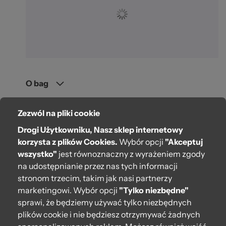
O bag
Pomoc
Zezwól na pliki cookie
Moje O bag
Drogi Użytkowniku, Nasz sklep internetowy
korzysta z plików Cookies.
Wybór opcji
"Akceptuj
Kontakt
wszystko"
jest równoznaczny z wyrażeniem zgody
na udostępnianie przez nas tych informacji
222 571 414
stronom trzecim, takim jak nasi partnerzy
bok@obagstore.pl
marketingowi. Wybór opcji
"Tylko niezbędne"
WhatsApp O bag Polska
sprawi, że będziemy używać tylko niezbędnych
plików cookie i nie będziesz otrzymywać żadnych
Pon.-pt. w godz 08:00 - 16:00