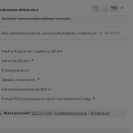
wój zestaw składa się z:
Zawartość zestawu możesz edytować w koszyku.
Złóż zamówienie teraz, a przesyłka będzie u Ciebie już:
12-08-2026
PayPo: Kup teraz i zapłać za 30 dni
Zwrot do 30 dni
2 lata gwarancji
Zapakuj na prezent
Darmowa dostawa od 350 zł
Ponad 700 pozytywnych opinii o produktach O bag
Masz pytanie?
222 571 414
/
bok@obagstore.pl
/
WhatsApp