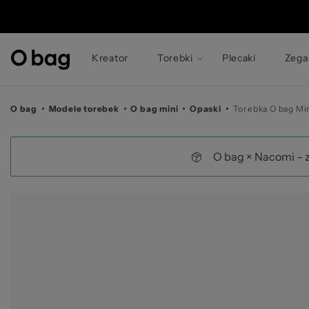
© 
Kreator
Torebki
Plecaki
Zega
O bag
Modele torebek
O bag mini
Opaski
Torebka O bag Min
O bag × Nacomi – 