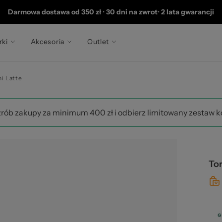
202
Darmowa dostawa od 350 zł
•
30 dni na zwrot
•
2 lata gwarancji
rki
Akcesoria
Outlet
i Latte
zrób zakupy za minimum 400 zł i odbierz limitowany zestaw 
Tor