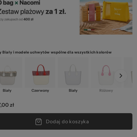
ze
 Biały i modele uchwytów wspólne dla wszystkich kolorów
kie
Biały
Czerwony
Biały
Różowy
C
,00 zł
Dodaj do koszyka