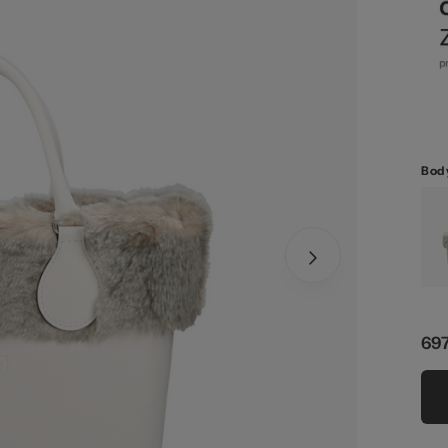
str
Body
zel
697