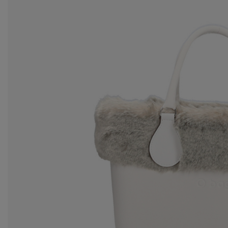
za
Ws