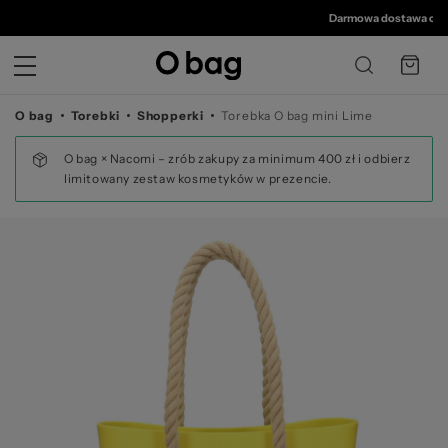
© 
Darmowa dostawa od 350 zł
•
O bag
Torebki
Shopperki
Torebka O bag mini Lime
O bag × Nacomi – zrób zakupy za minimum 400 zł i odbierz
limitowany zestaw kosmetyków w prezencie.