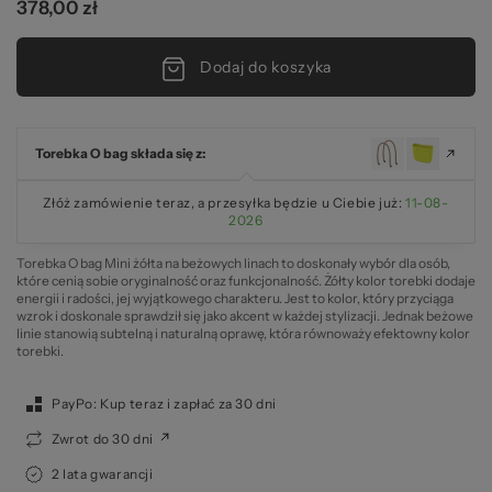
378,00 zł
Dodaj do koszyka
Torebka O bag składa się z:
Złóż zamówienie teraz, a przesyłka będzie u Ciebie już:
11-08-
2026
Torebka O bag Mini żółta na beżowych linach to doskonały wybór dla osób,
które cenią sobie oryginalność oraz funkcjonalność. Żółty kolor torebki dodaje
energii i radości, jej wyjątkowego charakteru. Jest to kolor, który przyciąga
wzrok i doskonale sprawdził się jako akcent w każdej stylizacji. Jednak beżowe
linie stanowią subtelną i naturalną oprawę, która równoważy efektowny kolor
torebki.
PayPo: Kup teraz i zapłać za 30 dni
Zwrot do 30 dni
2 lata gwarancji