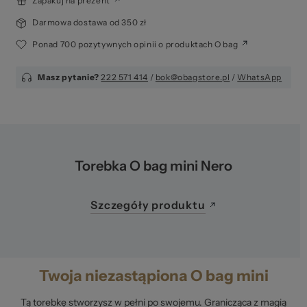
Zapakuj na prezent
Darmowa dostawa od 350 zł
Ponad 700 pozytywnych opinii o produktach O bag
Masz pytanie?
222 571 414
/
bok@obagstore.pl
/
WhatsApp
Torebka O bag mini Nero
Szczegóły produktu
Twoja niezastąpiona O bag mini
Tą torebkę stworzysz w pełni po swojemu. Granicząca z magią