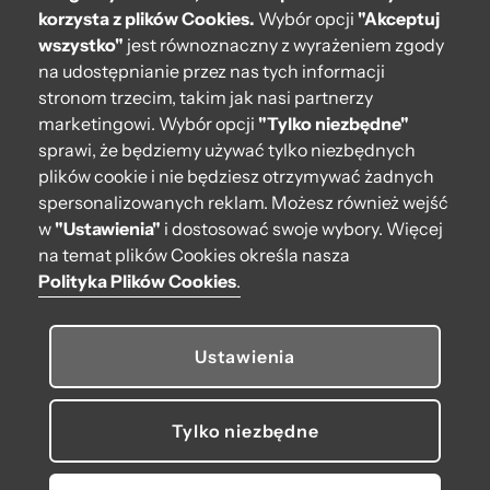
Pomoc
korzysta z plików Cookies.
Wybór opcji
"Akceptuj
wszystko"
jest równoznaczny z wyrażeniem zgody
Moje O bag
na udostępnianie przez nas tych informacji
stronom trzecim, takim jak nasi partnerzy
Kontakt
marketingowi. Wybór opcji
"Tylko niezbędne"
222 571 414
sprawi, że będziemy używać tylko niezbędnych
plików cookie i nie będziesz otrzymywać żadnych
bok@obagstore.pl
spersonalizowanych reklam. Możesz również wejść
WhatsApp O bag Polska
w
"Ustawienia"
i dostosować swoje wybory. Więcej
Pon.-pt. w godz 08:00 - 16:00
na temat plików Cookies określa nasza
Polityka Plików Cookies
.
Obserwuj nas
Ustawienia
Tylko niezbędne
© 2026 O bag. Wszelkie prawa zastrzeżone.
U nas płacisz, jak lubisz: