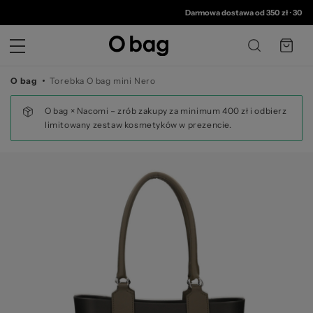
© 
Darmowa dostawa od 350 zł
•
30 dni na zwrot
O bag
Torebka O bag mini Nero
O bag × Nacomi – zrób zakupy za minimum 400 zł i odbierz
limitowany zestaw kosmetyków w prezencie.