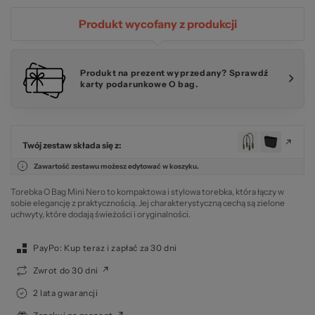
Produkt wycofany z produkcji
Produkt na prezent wyprzedany? Sprawdź
karty podarunkowe O bag.
Twój zestaw składa się z:
Zawartość zestawu możesz edytować w koszyku.
Torebka O Bag Mini Nero to kompaktowa i stylowa torebka, która łączy w
sobie elegancję z praktycznością. Jej charakterystyczną cechą są zielone
uchwyty, które dodają świeżości i oryginalności.
PayPo: Kup teraz i zapłać za 30 dni
Zwrot do 30 dni
2 lata gwarancji