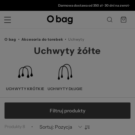
© 
Darmowa dostawa od 350 zł
•
30 dni na zwrot
•
2 lat
O bag
Akcesoria do torebek
Uchwyty
Uchwyty żółte
UCHWYTY KRÓTKIE
UCHWYTY DŁUGIE
Filtruj produkty
Produkty
8
Sortuj: