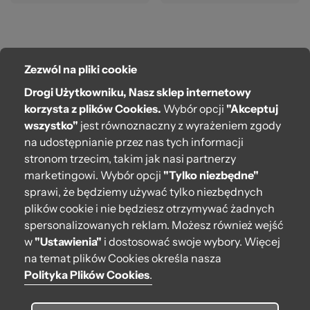
Zezwól na pliki cookie
O bag
Drogi Użytkowniku, Nasz sklep internetowy
Pomoc
korzysta z plików Cookies.
Wybór opcji
"Akceptuj
wszystko"
jest równoznaczny z wyrażeniem zgody
Moje O bag
na udostępnianie przez nas tych informacji
stronom trzecim, takim jak nasi partnerzy
Kontakt
marketingowi. Wybór opcji
"Tylko niezbędne"
222 571 414
sprawi, że będziemy używać tylko niezbędnych
plików cookie i nie będziesz otrzymywać żadnych
bok@obagstore.pl
spersonalizowanych reklam. Możesz również wejść
WhatsApp O bag Polska
w
"Ustawienia"
i dostosować swoje wybory. Więcej
Pon.-pt. w godz 08:00 - 16:00
na temat plików Cookies określa nasza
Polityka Plików Cookies
.
Obserwuj nas