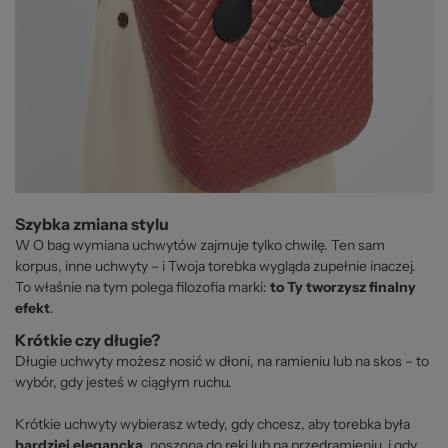
Szybka zmiana stylu
W O bag wymiana uchwytów zajmuje tylko chwilę. Ten sam
korpus, inne uchwyty – i Twoja torebka wygląda zupełnie inaczej.
To właśnie na tym polega filozofia marki:
to Ty tworzysz finalny
efekt
.
Krótkie czy długie?
Długie uchwyty możesz nosić w dłoni, na ramieniu lub na skos – to
wybór, gdy jesteś w ciągłym ruchu.
Krótkie uchwyty wybierasz wtedy, gdy chcesz, aby torebka była
bardziej elegancka
, noszona do ręki lub na przedramieniu, i gdy