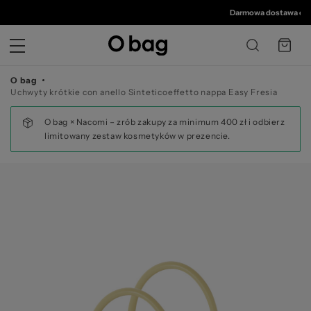
© 
Darmowa dostawa od 350 z
O bag
Uchwyty krótkie con anello Sinteticoeffetto nappa Easy Fresia
O bag × Nacomi – zrób zakupy za minimum 400 zł i odbierz
limitowany zestaw kosmetyków w prezencie.