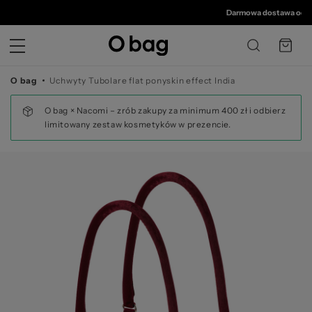
© 
Darmowa dostawa od 350 zł
O bag
Uchwyty Tubolare flat ponyskin effect India
O bag × Nacomi – zrób zakupy za minimum 400 zł i odbierz
limitowany zestaw kosmetyków w prezencie.