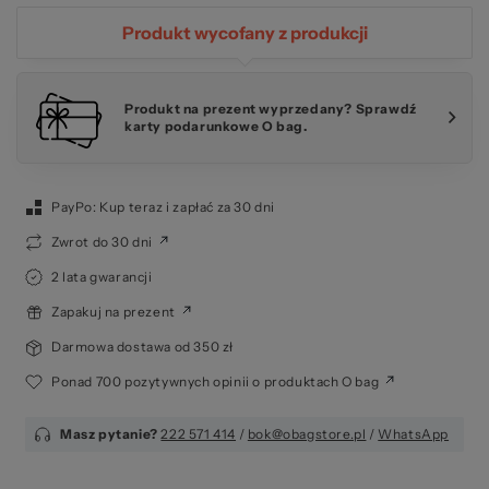
Produkt wycofany z produkcji
Produkt na prezent wyprzedany? Sprawdź
karty podarunkowe O bag.
PayPo: Kup teraz i zapłać za 30 dni
Zwrot do 30 dni
2 lata gwarancji
Zapakuj na prezent
Darmowa dostawa od 350 zł
Ponad 700 pozytywnych opinii o produktach O bag
Masz pytanie?
222 571 414
/
bok@obagstore.pl
/
WhatsApp