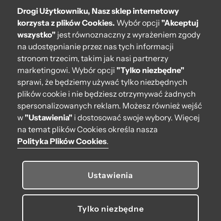
Drogi Użytkowniku, Nasz sklep internetowy
Pomoc
korzysta z plików Cookies.
Wybór opcji
"Akceptuj
wszystko"
jest równoznaczny z wyrażeniem zgody
Moje O bag
na udostępnianie przez nas tych informacji
stronom trzecim, takim jak nasi partnerzy
Kontakt
marketingowi. Wybór opcji
"Tylko niezbędne"
222 571 414
sprawi, że będziemy używać tylko niezbędnych
plików cookie i nie będziesz otrzymywać żadnych
bok@obagstore.pl
spersonalizowanych reklam. Możesz również wejść
WhatsApp O bag Polska
w
"Ustawienia"
i dostosować swoje wybory. Więcej
Pon.-pt. w godz 08:00 - 16:00
na temat plików Cookies określa nasza
Polityka Plików Cookies
.
Obserwuj nas
Ustawienia
Tylko niezbędne
© 2026 O bag. Wszelkie prawa zastrzeżone.