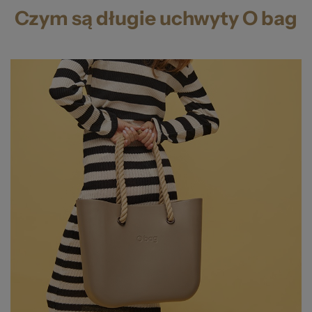
Czym są długie uchwyty O bag