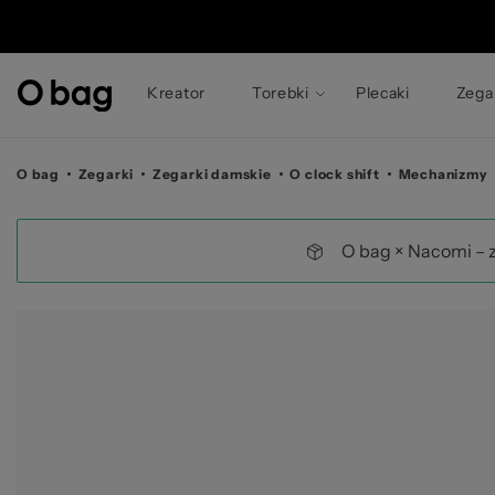
©
Kreator
Torebki
Plecaki
Zega
O bag
Zegarki
Zegarki damskie
O clock shift
Mechanizmy
O bag × Nacomi – 