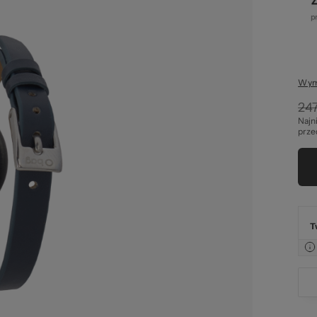
g. 
Wymi
247
Najn
awa
prze
T