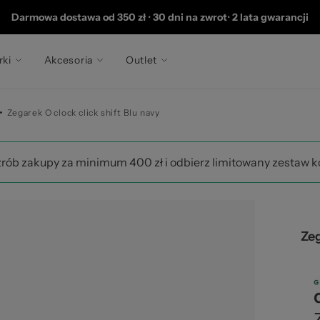
 2
Darmowa dostawa od 350 zł
•
30 dni na zwrot
•
2 lata gwarancji
rki
Akcesoria
Outlet
Zegarek O clock click shift Blu navy
zrób zakupy za minimum 400 zł i odbierz limitowany zestaw 
Zeg