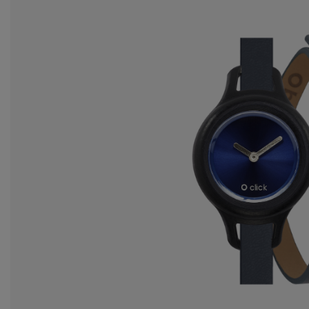
ba
pr