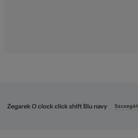
za
Zegarek O clock click shift Blu navy
Szczegół