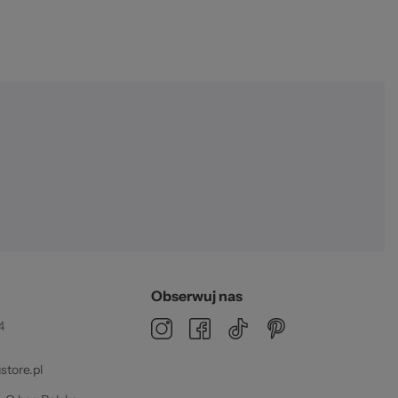
02
Wsz
Obserwuj nas
4
tore.pl