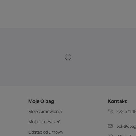
 2
g. 
Moje O bag
Kontakt
Moje zamówienia
222 571 41
Moja lista życzeń
bok@obags
Odstąp od umowy