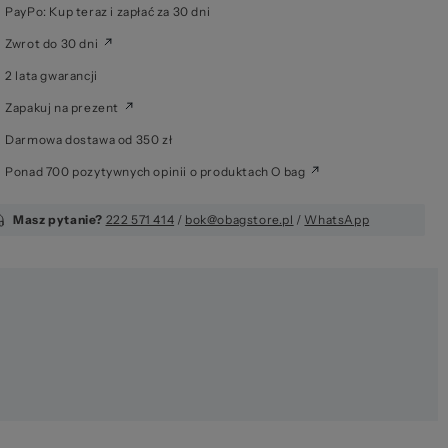
PayPo: Kup teraz i zapłać za 30 dni
Zwrot do 30 dni
zeż
2 lata gwarancji
Zapakuj na prezent
Darmowa dostawa od 350 zł
Ponad 700 pozytywnych opinii o produktach O bag
Masz pytanie?
222 571 414
/
bok@obagstore.pl
/
WhatsApp