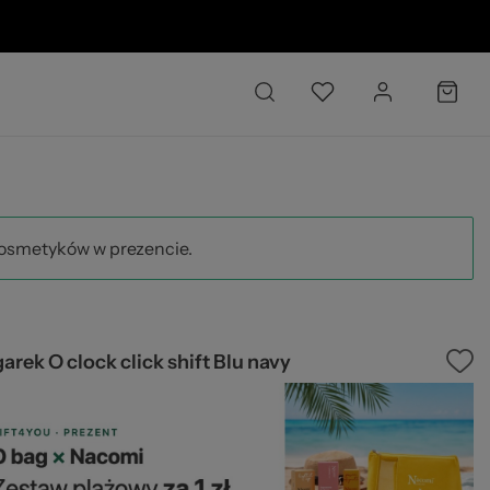
02
kosmetyków w prezencie.
arek O clock click shift Blu navy