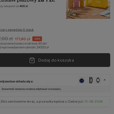
Wsz
ary zegarków 0 clock
,00 zł
171,80 zł
-30%
iższa cena towaru w okresie 30 dni
d wprowadzeniem obniżki: 247,00 zł
Dodaj do koszyka
wój zestaw składa się z:
Zawartość zestawu możesz edytować w koszyku.
Złóż zamówienie teraz, a przesyłka będzie u Ciebie już:
12-08-2026