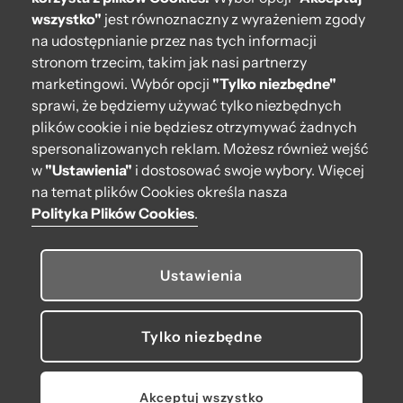
wszystko"
jest równoznaczny z wyrażeniem zgody
Moje O bag
na udostępnianie przez nas tych informacji
stronom trzecim, takim jak nasi partnerzy
Kontakt
marketingowi. Wybór opcji
"Tylko niezbędne"
222 571 414
sprawi, że będziemy używać tylko niezbędnych
plików cookie i nie będziesz otrzymywać żadnych
bok@obagstore.pl
spersonalizowanych reklam. Możesz również wejść
WhatsApp O bag Polska
w
"Ustawienia"
i dostosować swoje wybory. Więcej
Pon.-pt. w godz 08:00 - 16:00
na temat plików Cookies określa nasza
Polityka Plików Cookies
.
Obserwuj nas
Ustawienia
Tylko niezbędne
© 2026 O bag. Wszelkie prawa zastrzeżone.
U nas płacisz, jak lubisz:
Akceptuj wszystko