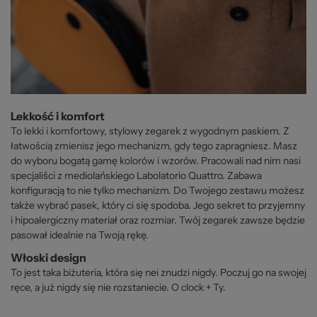
Lekkość i komfort
To lekki i komfortowy, stylowy zegarek z wygodnym paskiem. Z
łatwością zmienisz jego mechanizm, gdy tego zapragniesz. Masz
do wyboru bogatą gamę kolorów i wzorów. Pracowali nad nim nasi
specjaliści z mediolańskiego Labolatorio Quattro. Zabawa
konfiguracją to nie tylko mechanizm. Do Twojego zestawu możesz
także wybrać pasek, który ci się spodoba. Jego sekret to przyjemny
i hipoalergiczny materiał oraz rozmiar. Twój zegarek zawsze będzie
pasował idealnie na Twoją rękę.
Włoski design
To jest taka biżuteria, która się nei znudzi nigdy. Poczuj go na swojej
ręce, a już nigdy się nie rozstaniecie. O clock + Ty.