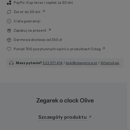
PayPo: Kup teraz i zapłać za 30 dni
Zwrot do 30 dni
2 lata gwarancji
Zapakuj na prezent
Darmowa dostawa od 350 zł
Ponad 700 pozytywnych opinii o produktach O bag
Masz pytanie?
222 571 414
/
bok@obagstore.pl
/
WhatsApp
Zegarek o clock Olive
Szczegóły produktu