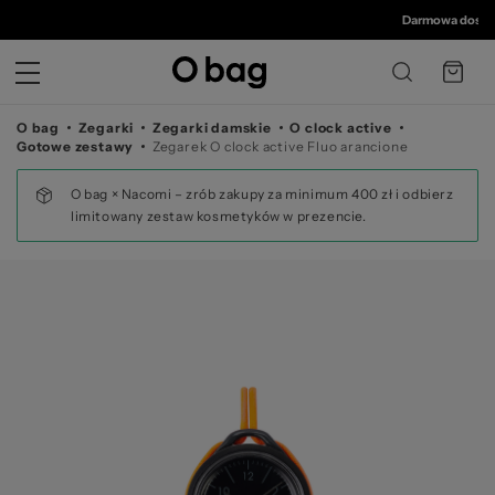
© 
Darmowa dostawa
O bag
Zegarki
Zegarki damskie
O clock active
Gotowe zestawy
Zegarek O clock active Fluo arancione
O bag × Nacomi – zrób zakupy za minimum 400 zł i odbierz
limitowany zestaw kosmetyków w prezencie.