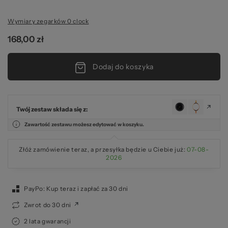
Wymiary zegarków 0 clock
2
168,00 zł
Dodaj do koszyka
Twój zestaw składa się z:
Zawartość zestawu możesz edytować w koszyku.
Złóż zamówienie teraz, a przesyłka będzie u Ciebie już:
07-08-
2026
PayPo: Kup teraz i zapłać za 30 dni
Zwrot do 30 dni
2 lata gwarancji