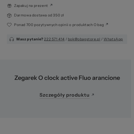
Ws
Zapakuj na prezent
Darmowa dostawa od 350 zł
Ponad 700 pozytywnych opinii o produktach O bag
Masz pytanie?
222 571 414
/
bok@obagstore.pl
/
WhatsApp
za
Zegarek O clock active Fluo arancione
Szczegóły produktu