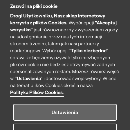
Zezwól na pliki cookie
O bag
Drogi Użytkowniku, Nasz sklep internetowy
pr
Pomoc
korzysta z plików Cookies.
Wybór opcji
"Akceptuj
wszystko"
jest równoznaczny z wyrażeniem zgody
Moje O bag
na udostępnianie przez nas tych informacji
stronom trzecim, takim jak nasi partnerzy
Kontakt
marketingowi. Wybór opcji
"Tylko niezbędne"
222 571 414
sprawi, że będziemy używać tylko niezbędnych
plików cookie i nie będziesz otrzymywać żadnych
bok@obagstore.pl
spersonalizowanych reklam. Możesz również wejść
WhatsApp O bag Polska
w
"Ustawienia"
i dostosować swoje wybory. Więcej
Pon.-pt. w godz 08:00 - 16:00
na temat plików Cookies określa nasza
Polityka Plików Cookies
.
Obserwuj nas
Ustawienia