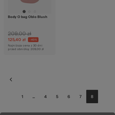
ba
Body O bag Oblo Blush
209,00 zł
125,40 zł
-40%
Najniższa cena z 30 dni
Ws
przed obniżką: 209,00 zł
Strona
Strona
Strona
Strona
Strona
Strona
Aktualnie
1
...
4
5
6
7
8
czytasz
stronę