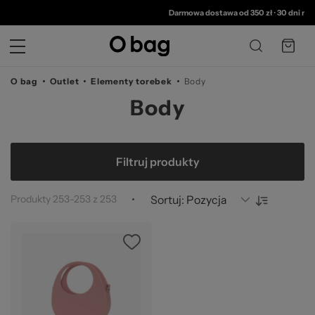
© 
Darmowa dostawa od 350 zł
•
30 dni na 
O bag
Outlet
Elementy torebek
Body
Body
Filtruj produkty
Produkty
253
-
253
z
253
Sortuj: