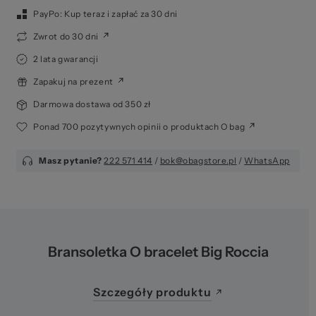
Ws
PayPo: Kup teraz i zapłać za 30 dni
Zwrot do 30 dni
2 lata gwarancji
Zapakuj na prezent
Darmowa dostawa od 350 zł
Ponad 700 pozytywnych opinii o produktach O bag
Masz pytanie?
222 571 414
/
bok@obagstore.pl
/
WhatsApp
za
Bransoletka O bracelet Big Roccia
Szczegóły produktu