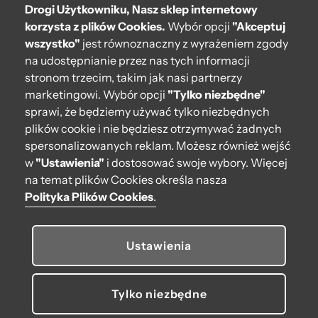
Drogi Użytkowniku, Nasz sklep internetowy
Pomoc
korzysta z plików Cookies.
Wybór opcji
"Akceptuj
wszystko"
jest równoznaczny z wyrażeniem zgody
Moje O bag
na udostępnianie przez nas tych informacji
stronom trzecim, takim jak nasi partnerzy
Kontakt
marketingowi. Wybór opcji
"Tylko niezbędne"
222 571 414
sprawi, że będziemy używać tylko niezbędnych
plików cookie i nie będziesz otrzymywać żadnych
bok@obagstore.pl
spersonalizowanych reklam. Możesz również wejść
WhatsApp O bag Polska
w
"Ustawienia"
i dostosować swoje wybory. Więcej
Pon.-pt. w godz 08:00 - 16:00
na temat plików Cookies określa nasza
Polityka Plików Cookies
.
Obserwuj nas
Ustawienia
Tylko niezbędne
© 2026 O bag. Wszelkie prawa zastrzeżone.