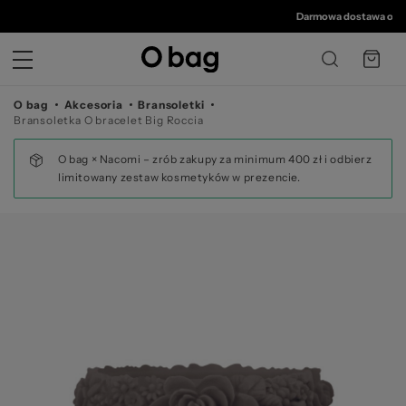
© 
Darmowa dostawa od 350
O bag
Akcesoria
Bransoletki
Bransoletka O bracelet Big Roccia
O bag × Nacomi – zrób zakupy za minimum 400 zł i odbierz
limitowany zestaw kosmetyków w prezencie.