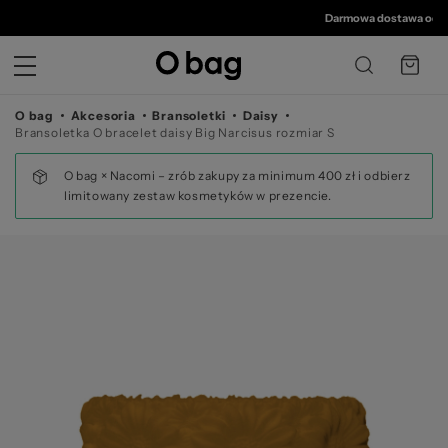
© 
Darmowa dostawa od 350 
O bag
Akcesoria
Bransoletki
Daisy
Bransoletka O bracelet daisy Big Narcisus rozmiar S
O bag × Nacomi – zrób zakupy za minimum 400 zł i odbierz
limitowany zestaw kosmetyków w prezencie.