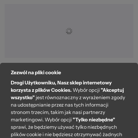
Zezwól na pliki cookie
O bag
Drogi Użytkowniku, Nasz sklep internetowy
Pomoc
korzysta z plików Cookies.
Wybór opcji
"Akceptuj
wszystko"
jest równoznaczny z wyrażeniem zgody
Moje O bag
na udostępnianie przez nas tych informacji
stronom trzecim, takim jak nasi partnerzy
Kontakt
marketingowi. Wybór opcji
"Tylko niezbędne"
222 571 414
sprawi, że będziemy używać tylko niezbędnych
plików cookie i nie będziesz otrzymywać żadnych
bok@obagstore.pl