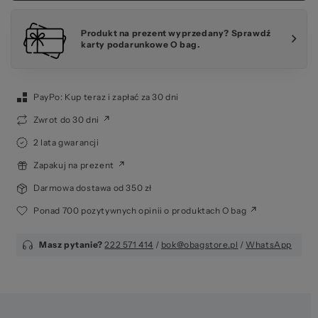
Produkt na prezent wyprzedany? Sprawdź
karty podarunkowe O bag.
PayPo: Kup teraz i zapłać za 30 dni
Zwrot do 30 dni
2 lata gwarancji
Zapakuj na prezent
Darmowa dostawa od 350 zł
Ponad 700 pozytywnych opinii o produktach O bag
Masz pytanie?
222 571 414
/
bok@obagstore.pl
/
WhatsApp