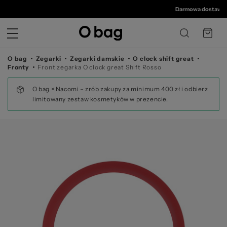
© 
Darmowa dostawa od
O bag
Zegarki
Zegarki damskie
O clock shift great
Fronty
Front zegarka O clock great Shift Rosso
O bag × Nacomi – zrób zakupy za minimum 400 zł i odbierz
limitowany zestaw kosmetyków w prezencie.