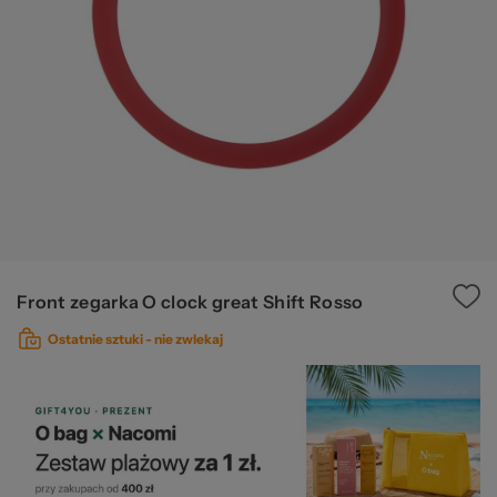
Ws
za
Front zegarka O clock great Shift Rosso
Ostatnie sztuki -
nie zwlekaj