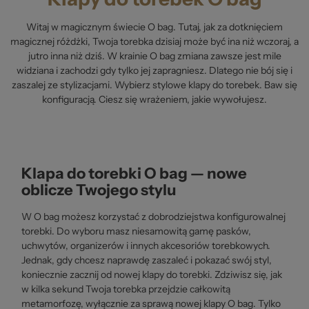
Witaj w magicznym świecie O bag. Tutaj, jak za dotknięciem
magicznej różdżki, Twoja torebka dzisiaj może być ina niż wczoraj, a
jutro inna niż dziś. W krainie O bag zmiana zawsze jest mile
widziana i zachodzi gdy tylko jej zapragniesz. Dlatego nie bój się i
zaszalej ze stylizacjami. Wybierz stylowe klapy do torebek. Baw się
konfiguracją. Ciesz się wrażeniem, jakie wywołujesz.
Klapa do torebki O bag — nowe
oblicze Twojego stylu
W O bag możesz korzystać z dobrodziejstwa konfigurowalnej
torebki. Do wyboru masz niesamowitą gamę pasków,
uchwytów, organizerów i innych akcesoriów torebkowych.
Jednak, gdy chcesz naprawdę zaszaleć i pokazać swój styl,
koniecznie zacznij od nowej klapy do torebki. Zdziwisz się, jak
w kilka sekund Twoja torebka przejdzie całkowitą
metamorfozę, wyłącznie za sprawą nowej klapy O bag. Tylko