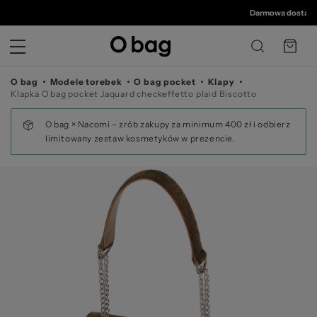
© 
Darmowa dostawa od
O bag
Modele torebek
O bag pocket
Klapy
Klapka O bag pocket Jaquard checkeffetto plaid Biscotto
O bag × Nacomi – zrób zakupy za minimum 400 zł i odbierz
limitowany zestaw kosmetyków w prezencie.