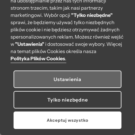
na udostępnianie przez nas tych informacji
stronom trzecim, takim jak nasi partnerzy
Kontakt
marketingowi. Wybór opcji
"Tylko niezbędne"
222 571 414
sprawi, że będziemy używać tylko niezbędnych
plików cookie i nie będziesz otrzymywać żadnych
bok@obagstore.pl
spersonalizowanych reklam. Możesz również wejść
WhatsApp O bag Polska
w
"Ustawienia"
i dostosować swoje wybory. Więcej
Pon.-pt. w godz 08:00 - 16:00
na temat plików Cookies określa nasza
Polityka Plików Cookies
.
Obserwuj nas
Ustawienia
Tylko niezbędne
© 2026 O bag. Wszelkie prawa zastrzeżone.
U nas płacisz, jak lubisz:
Akceptuj wszystko