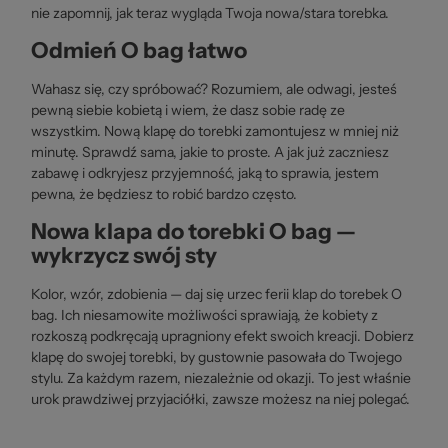
nie zapomnij, jak teraz wygląda Twoja nowa/stara torebka.
Odmień O bag łatwo
Wahasz się, czy spróbować? Rozumiem, ale odwagi, jesteś
pewną siebie kobietą i wiem, że dasz sobie radę ze
wszystkim. Nową klapę do torebki zamontujesz w mniej niż
minutę. Sprawdź sama, jakie to proste. A jak już zaczniesz
zabawę i odkryjesz przyjemność, jaką to sprawia, jestem
pewna, że będziesz to robić bardzo często.
Nowa klapa do torebki O bag —
wykrzycz swój sty
Kolor, wzór, zdobienia — daj się urzec ferii klap do torebek O
bag. Ich niesamowite możliwości sprawiają, że kobiety z
rozkoszą podkręcają upragniony efekt swoich kreacji. Dobierz
klapę do swojej torebki, by gustownie pasowała do Twojego
stylu. Za każdym razem, niezależnie od okazji. To jest właśnie
urok prawdziwej przyjaciółki, zawsze możesz na niej polegać.