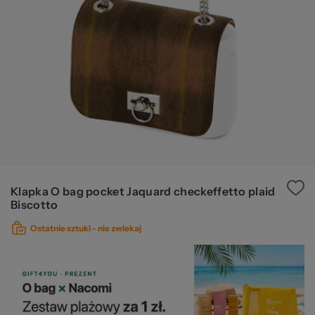
pr
20
Klapka O bag pocket Jaquard checkeffetto plaid
Biscotto
Ostatnie sztuki -
nie zwlekaj