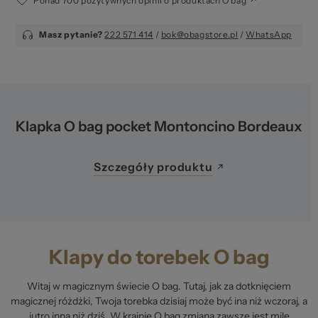
Ponad 700 pozytywnych opinii o produktach O bag
Masz pytanie?
222 571 414
/
bok@obagstore.pl
/
WhatsApp
Klapka O bag pocket Montoncino Bordeaux
Szczegóły produktu
Klapy do torebek O bag
Witaj w magicznym świecie O bag. Tutaj, jak za dotknięciem
magicznej różdżki, Twoja torebka dzisiaj może być ina niż wczoraj, a
jutro inna niż dziś. W krainie O bag zmiana zawsze jest mile