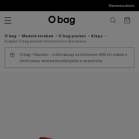
© 
Darmowa dostawa od
O bag
Modele torebek
O bag pocket
Klapy
Klapka O bag pocket Montoncino Bordeaux
O bag × Nacomi – zrób zakupy za minimum 400 zł i odbierz
limitowany zestaw kosmetyków w prezencie.