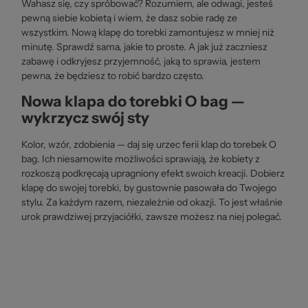
Wahasz się, czy spróbować? Rozumiem, ale odwagi, jesteś
pewną siebie kobietą i wiem, że dasz sobie radę ze
wszystkim. Nową klapę do torebki zamontujesz w mniej niż
minutę. Sprawdź sama, jakie to proste. A jak już zaczniesz
zabawę i odkryjesz przyjemność, jaką to sprawia, jestem
pewna, że będziesz to robić bardzo często.
Nowa klapa do torebki O bag —
wykrzycz swój sty
Kolor, wzór, zdobienia — daj się urzec ferii klap do torebek O
bag. Ich niesamowite możliwości sprawiają, że kobiety z
rozkoszą podkręcają upragniony efekt swoich kreacji. Dobierz
klapę do swojej torebki, by gustownie pasowała do Twojego
stylu. Za każdym razem, niezależnie od okazji. To jest właśnie
urok prawdziwej przyjaciółki, zawsze możesz na niej polegać.