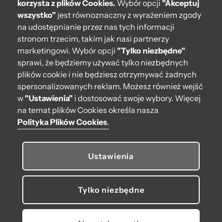
korzysta z plików Cookies.
Wybór opcji
"Akceptuj
wszystko"
jest równoznaczny z wyrażeniem zgody
Moje O bag
na udostępnianie przez nas tych informacji
stronom trzecim, takim jak nasi partnerzy
Kontakt
marketingowi. Wybór opcji
"Tylko niezbędne"
222 571 414
sprawi, że będziemy używać tylko niezbędnych
plików cookie i nie będziesz otrzymywać żadnych
bok@obagstore.pl
spersonalizowanych reklam. Możesz również wejść
WhatsApp O bag Polska
w
"Ustawienia"
i dostosować swoje wybory. Więcej
Pon.-pt. w godz 08:00 - 16:00
na temat plików Cookies określa nasza
Polityka Plików Cookies
.
Obserwuj nas
Ustawienia
Tylko niezbędne
© 2026 O bag. Wszelkie prawa zastrzeżone.
U nas płacisz, jak lubisz: