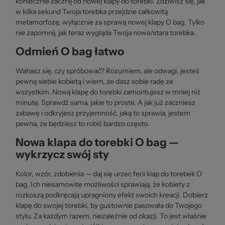
koniecznie zacznij od nowej klapy do torebki. Zdziwisz się, jak
w kilka sekund Twoja torebka przejdzie całkowitą
metamorfozę, wyłącznie za sprawą nowej klapy O bag. Tylko
nie zapomnij, jak teraz wygląda Twoja nowa/stara torebka.
Odmień O bag łatwo
Wahasz się, czy spróbować? Rozumiem, ale odwagi, jesteś
pewną siebie kobietą i wiem, że dasz sobie radę ze
wszystkim. Nową klapę do torebki zamontujesz w mniej niż
minutę. Sprawdź sama, jakie to proste. A jak już zaczniesz
zabawę i odkryjesz przyjemność, jaką to sprawia, jestem
pewna, że będziesz to robić bardzo często.
Nowa klapa do torebki O bag —
wykrzycz swój sty
Kolor, wzór, zdobienia — daj się urzec ferii klap do torebek O
bag. Ich niesamowite możliwości sprawiają, że kobiety z
rozkoszą podkręcają upragniony efekt swoich kreacji. Dobierz
klapę do swojej torebki, by gustownie pasowała do Twojego
stylu. Za każdym razem, niezależnie od okazji. To jest właśnie