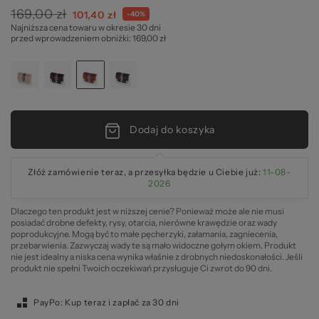
169,00 zł
Cena
101,40 zł
-40%
Najniższa cena towaru w okresie 30 dni
specjalna
pr
przed wprowadzeniem obniżki: 169,00 zł
Dodaj do koszyka
Złóż zamówienie teraz, a przesyłka będzie u Ciebie już:
11-08-
2026
Dlaczego ten produkt jest w niższej cenie? Ponieważ może ale nie musi
posiadać drobne defekty, rysy, otarcia, nierówne krawędzie oraz wady
poprodukcyjne. Mogą być to małe pęcherzyki, załamania, zagniecenia,
przebarwienia. Zazwyczaj wady te są mało widoczne gołym okiem. Produkt
nie jest idealny a niska cena wynika właśnie z drobnych niedoskonałości. Jeśli
produkt nie spełni Twoich oczekiwań przysługuje Ci zwrot do 90 dni.
PayPo: Kup teraz i zapłać za 30 dni