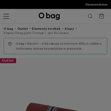
© 
Darmowa dostawa od 
O bag
Outlet
Elementy torebek
Klapy
Klapka O bag glam Trompe L oeil Bordeaux
O bag × Nacomi – zrób zakupy za minimum 400 zł i odbierz
limitowany zestaw kosmetyków w prezencie.
Outlet