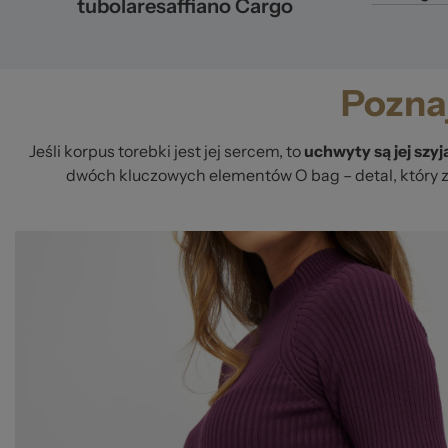
tubolaresaffiano Cargo
Poznaj
Jeśli korpus torebki jest jej sercem, to
uchwyty są jej szyj
dwóch kluczowych elementów O bag – detal, który z