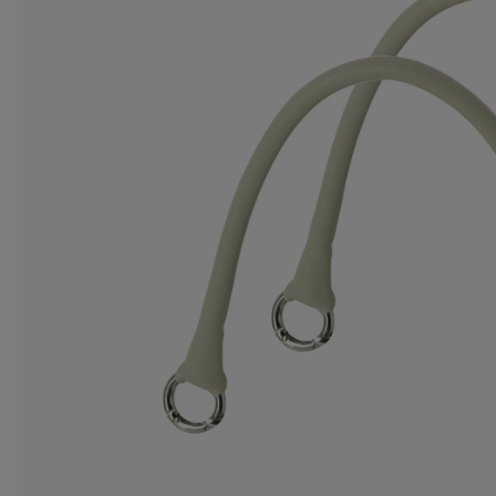
za
Ws