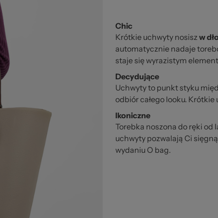
Chic
Krótkie uchwyty nosisz
w dło
automatycznie nadaje torebc
staje się wyrazistym elemente
Decydujące
Uchwyty to punkt styku międz
odbiór całego looku. Krótki
Ikoniczne
Torebka noszona do ręki od l
uchwyty pozwalają Ci sięgn
wydaniu O bag.