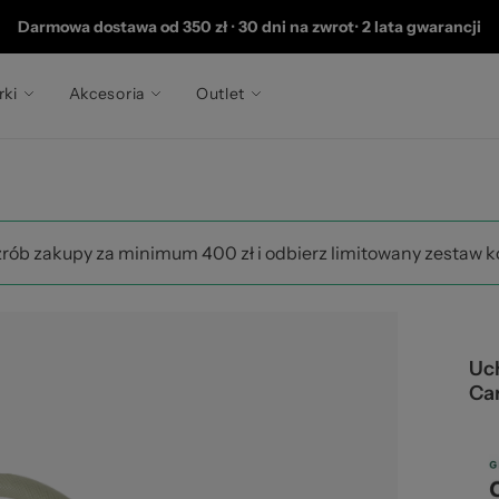
202
Darmowa dostawa od 350 zł
•
30 dni na zwrot
•
2 lata gwarancji
rki
Akcesoria
Outlet
zrób zakupy za minimum 400 zł i odbierz limitowany zestaw 
Uc
Ca