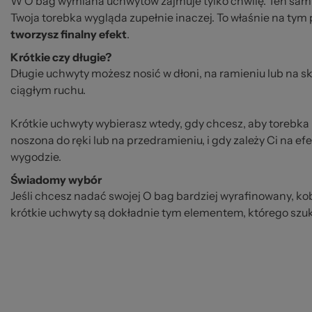
W O bag wymiana uchwytów zajmuje tylko chwilę. Ten sam k
Twoja torebka wygląda zupełnie inaczej. To właśnie na tym 
tworzysz finalny efekt
.
Krótkie czy długie?
Długie uchwyty możesz nosić w dłoni, na ramieniu lub na sk
ciągłym ruchu.
Krótkie uchwyty wybierasz wtedy, gdy chcesz, aby torebka
noszona do ręki lub na przedramieniu, i gdy zależy Ci na efe
wygodzie.
Świadomy wybór
Jeśli chcesz nadać swojej O bag bardziej wyrafinowany, kob
krótkie uchwyty są dokładnie tym elementem, którego szu