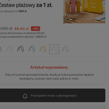
ze
,00 zł
Cena
89,40 zł
-40%
iższa cena towaru w okresie 30 dni
specjalna
d wprowadzeniem obniżki: 149,00 zł
kie
Artykuł wyprzedany.
Aby otrzymać powiadomienie, kiedy artykuł ponownie będzie
dostępny, zostaw nam swój adres e-mail.
Powiadom mnie o dostępności