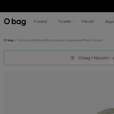
© 
Kreator
Torebki
Plecaki
Zega
O bag
Uchwyty krótkie Micromanico tubolaresaffiano Cargo
O bag × Nacomi – 