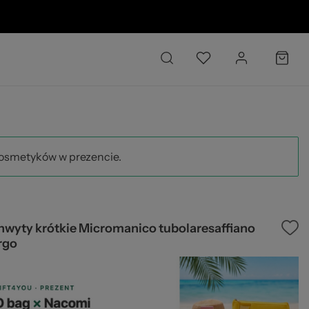
6 O
kosmetyków w prezencie.
hwyty krótkie Micromanico tubolaresaffiano
rgo