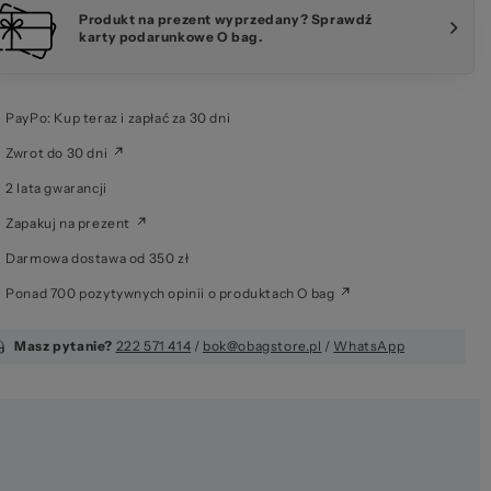
Produkt na prezent wyprzedany? Sprawdź
karty podarunkowe O bag.
PayPo: Kup teraz i zapłać za 30 dni
Zwrot do 30 dni
2 lata gwarancji
Zapakuj na prezent
Darmowa dostawa od 350 zł
Ponad 700 pozytywnych opinii o produktach O bag
Masz pytanie?
222 571 414
/
bok@obagstore.pl
/
WhatsApp