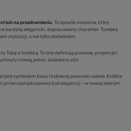
ni lub na przedramieniu
. To sposób noszenia, który
e bardziej elegancki, dopracowany charakter. Torebka
m stylizacji, a nie tylko dodatkiem.
y Tobą a torebką. To one definiują postawę, proporcje i
e uchwyty mówią jedno:
świadomy styl
.
at jest symbolem klasy i kobiecej pewności siebie. Krótkie
ąć po ten ponadczasowy kod elegancji – w nowoczesnym