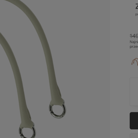
str
149
Najn
prze
zel