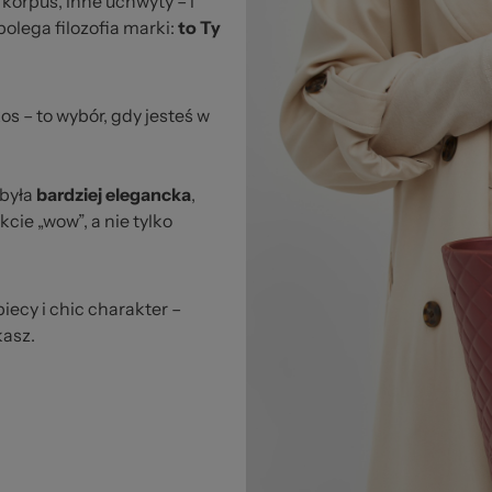
orpus, inne uchwyty – i
polega filozofia marki:
to Ty
os – to wybór, gdy jesteś w
 była
bardziej elegancka
,
kcie „wow”, a nie tylko
iecy i chic charakter –
kasz.